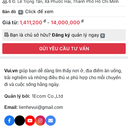
6 Đ. Lê Trọng Tấn, Xã Phước Hải, Thành Phố Hồ Chí Minh
Click để xem
Bản đồ
:
0
đ
đ
Giá từ:
1,411,200
-
14,000,000
Bạn là chủ sở hữu?
Đăng ký
quản lý ngay
0
GỬI YÊU CẦU TƯ VẤN
Vui.vn
giúp bạn dễ dàng tìm thấy nơi ở, địa điểm ăn uống,
trải nghiệm và những điều thú vị phù hợp cho mỗi chuyến
đi và cuộc sống hằng ngày.
Quản lý bởi:
1Ecom Co.,Ltd
Email:
lienhevui@gmail.com