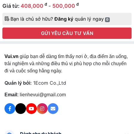
đ
đ
Giá từ:
408,000
-
500,000
Bạn là chủ sở hữu?
Đăng ký
quản lý ngay
0
GỬI YÊU CẦU TƯ VẤN
Vui.vn
giúp bạn dễ dàng tìm thấy nơi ở, địa điểm ăn uống,
trải nghiệm và những điều thú vị phù hợp cho mỗi chuyến
đi và cuộc sống hằng ngày.
Quản lý bởi:
1Ecom Co.,Ltd
Email:
lienhevui@gmail.com
Dành cho du khách