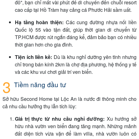
đô", bạn chỉ mất vài phút để di chuyển đến chuỗi resort
cao cấp tại Hồ Tràm hay cảng cá Phước Hải sầm uất.
Hạ tầng hoàn thiện:
Các cung đường nhựa nối liền
Quốc lộ 55 vào tận đất, giúp thời gian di chuyển từ
TP.HCM được rút ngắn đáng kể, đảm bảo bạn có nhiều
thời gian hơn cho gia đình.
Tiện ích liền kề:
Dù là khu nghỉ dưỡng yên tĩnh nhưng
chỉ trong bán kính 2km là chợ địa phương, hệ thống y tế
và các khu vui chơi giải trí ven biển.
Tiềm năng đầu tư
Sở hữu Second Home tại Lộc An là nước đi thông minh cho
cả nhu cầu hưởng thụ lẫn tích lũy:
Giá trị thực từ nhu cầu nghỉ dưỡng:
Xu hướng sở
hữu nhà vườn ven biển đang tăng mạnh. Những mảnh
đất diện tích vừa vặn để làm villa, nhà vườn luôn có