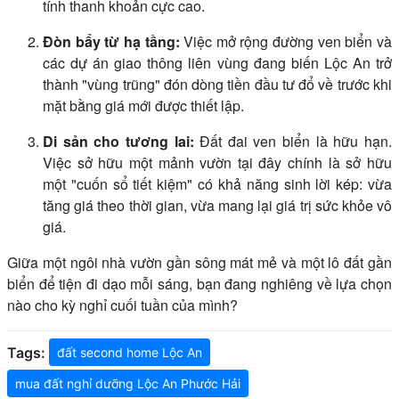
tính thanh khoản cực cao.
Đòn bẩy từ hạ tầng:
Việc mở rộng đường ven biển và
các dự án giao thông liên vùng đang biến Lộc An trở
thành "vùng trũng" đón dòng tiền đầu tư đổ về trước khi
mặt bằng giá mới được thiết lập.
Di sản cho tương lai:
Đất đai ven biển là hữu hạn.
Việc sở hữu một mảnh vườn tại đây chính là sở hữu
một "cuốn sổ tiết kiệm" có khả năng sinh lời kép: vừa
tăng giá theo thời gian, vừa mang lại giá trị sức khỏe vô
giá.
Giữa một ngôi nhà vườn gần sông mát mẻ và một lô đất gần
biển để tiện đi dạo mỗi sáng, bạn đang nghiêng về lựa chọn
nào cho kỳ nghỉ cuối tuần của mình?
Tags:
đất second home Lộc An
mua đất nghỉ dưỡng Lộc An Phước Hải