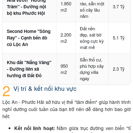
1.850
rào, sẵn một
Tràm" - Đường nội
3.7 Tỷ
m2
số cây lâu
bộ khu Phước Hội
năm
Đất nền
Second Home "Sông
2.200
đẹp, sát bờ
Ray" - Cạnh bến đò
5.1 Tỷ
m2
sông cực kỳ
cũ Lộc An
mát mẻ
Sẵn thổ cư,
Khu đất "Nắng Vàng"
950
phù hợp xây
- Đường liên xã
2.3 Tỷ
m2
dựng villa
hướng đi Đất Đỏ
ngay
Vị trí & kết nối khu vực
Lộc An - Phước Hải sở hữu vị thế "tâm điểm" giúp hành trình
nghỉ dưỡng cuối tuần của bạn trở nên dễ dàng hơn bao giờ
hết:
Kết nối linh hoạt:
Nằm giữa trục đường ven biển "tỉ