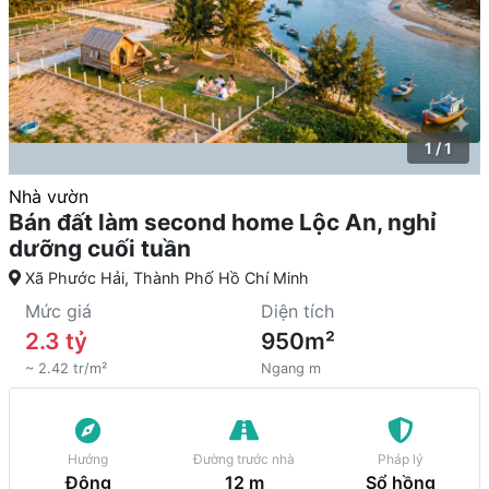
1 / 1
Nhà vườn
Bán đất làm second home Lộc An, nghỉ
dưỡng cuối tuần
Xã Phước Hải, Thành Phố Hồ Chí Minh
Mức giá
Diện tích
2.3 tỷ
950m²
~ 2.42 tr/m²
Ngang m
Hướng
Đường trước nhà
Pháp lý
Đông
12 m
Sổ hồng