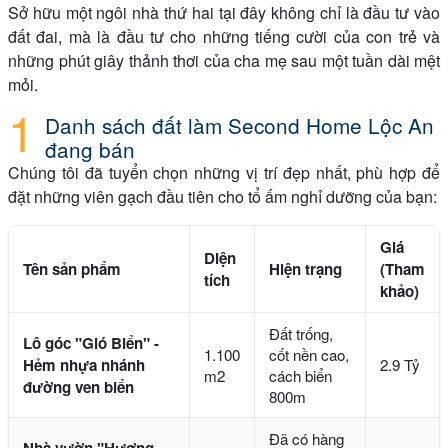
Sở hữu một ngôi nhà thứ hai tại đây không chỉ là đầu tư vào
đất đai, mà là đầu tư cho những tiếng cười của con trẻ và
những phút giây thảnh thơi của cha mẹ sau một tuần dài mệt
mỏi.
Danh sách đất làm Second Home Lộc An
đang bán
Chúng tôi đã tuyển chọn những vị trí đẹp nhất, phù hợp để
đặt những viên gạch đầu tiên cho tổ ấm nghỉ dưỡng của bạn:
Giá
Diện
Tên sản phẩm
Hiện trạng
(Tham
tích
khảo)
Đất trống,
Lô góc "Gió Biển" -
1.100
cốt nền cao,
Hẻm nhựa nhánh
2.9 Tỷ
m2
cách biển
đường ven biển
800m
Đã có hàng
Nhà vườn "Hương