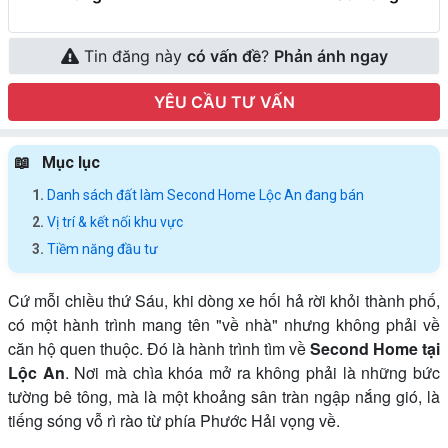
Tin đăng này
có vấn đề
?
Phản ánh ngay
YÊU CẦU TƯ VẤN
Mục lục
Danh sách đất làm Second Home Lộc An đang bán
Vị trí & kết nối khu vực
Tiềm năng đầu tư
Cứ mỗi chiều thứ Sáu, khi dòng xe hối hả rời khỏi thành phố,
có một hành trình mang tên "về nhà" nhưng không phải về
căn hộ quen thuộc. Đó là hành trình tìm về
Second Home tại
Lộc An
. Nơi mà chìa khóa mở ra không phải là những bức
tường bê tông, mà là một khoảng sân tràn ngập nắng gió, là
tiếng sóng vỗ rì rào từ phía Phước Hải vọng về.