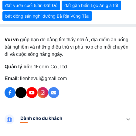
đất vườn cuối tuần Đất Đỏ
đất gần biển Lộc An giá tốt
bất động sản nghỉ dưỡng Bà Rịa Vũng Tàu
Vui.vn
giúp bạn dễ dàng tìm thấy nơi ở, địa điểm ăn uống,
trải nghiệm và những điều thú vị phù hợp cho mỗi chuyến
đi và cuộc sống hằng ngày.
Quản lý bởi:
1Ecom Co.,Ltd
Email:
lienhevui@gmail.com
Dành cho du khách