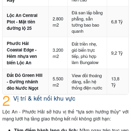
Đã san lấp bằng
Lộc An Central
2.800
phẳng, sẵn
Plot - Mặt tiền
6,8 Tỷ
m2
tường bao bao
đường lộ 25
quanh
Phước Hải
Đất triền nhẹ,
Coastal Edge -
3.200
gió biển trực
9,2 Tỷ
Hẻm nhựa ven
m2
tiếp, phù hợp
làm Bungalow
biển Lộc An
Đất Đỏ Green Hill
View đồi thoáng
5.500
13,8
- Đường nhánh
đãng, sẵn hệ
m2
Tỷ
thống điện nước
đèo Nước Ngọt
Vị trí & kết nối khu vực
Lộc An - Phước Hải sở hữu vị thế "tựa sơn hướng thủy" với
mạng lưới hạ tầng giao thông kết nối không giới hạn:
Tâm điểm hành lang du lịch:
Nằm ngay trên trục ven