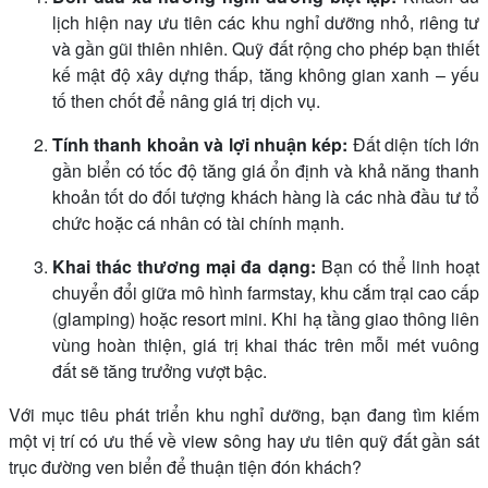
lịch hiện nay ưu tiên các khu nghỉ dưỡng nhỏ, riêng tư
và gần gũi thiên nhiên. Quỹ đất rộng cho phép bạn thiết
kế mật độ xây dựng thấp, tăng không gian xanh – yếu
tố then chốt để nâng giá trị dịch vụ.
Tính thanh khoản và lợi nhuận kép:
Đất diện tích lớn
gần biển có tốc độ tăng giá ổn định và khả năng thanh
khoản tốt do đối tượng khách hàng là các nhà đầu tư tổ
chức hoặc cá nhân có tài chính mạnh.
Khai thác thương mại đa dạng:
Bạn có thể linh hoạt
chuyển đổi giữa mô hình farmstay, khu cắm trại cao cấp
(glamping) hoặc resort mini. Khi hạ tầng giao thông liên
vùng hoàn thiện, giá trị khai thác trên mỗi mét vuông
đất sẽ tăng trưởng vượt bậc.
Với mục tiêu phát triển khu nghỉ dưỡng, bạn đang tìm kiếm
một vị trí có ưu thế về view sông hay ưu tiên quỹ đất gần sát
trục đường ven biển để thuận tiện đón khách?