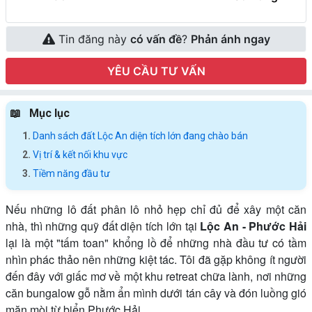
Tin đăng này
có vấn đề
?
Phản ánh ngay
YÊU CẦU TƯ VẤN
Mục lục
Danh sách đất Lộc An diện tích lớn đang chào bán
Vị trí & kết nối khu vực
Tiềm năng đầu tư
Nếu những lô đất phân lô nhỏ hẹp chỉ đủ để xây một căn
nhà, thì những quỹ đất diện tích lớn tại
Lộc An - Phước Hải
lại là một "tấm toan" khổng lồ để những nhà đầu tư có tầm
nhìn phác thảo nên những kiệt tác. Tôi đã gặp không ít người
đến đây với giấc mơ về một khu retreat chữa lành, nơi những
căn bungalow gỗ nằm ẩn mình dưới tán cây và đón luồng gió
mặn mòi từ biển Phước Hải.