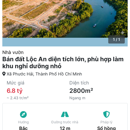
1 / 1
Nhà vườn
Bán đất Lộc An diện tích lớn, phù hợp làm
khu nghỉ dưỡng nhỏ
Xã Phước Hải, Thành Phố Hồ Chí Minh
Mức giá
Diện tích
6.8 tỷ
2800m²
~ 2.43 tr/m²
Ngang m
Hướng
Đường trước nhà
Pháp lý
Bắc
12 m
Sổ hồng