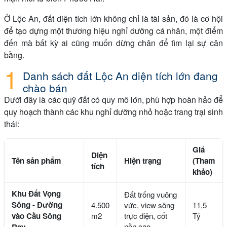
Ở Lộc An, đất diện tích lớn không chỉ là tài sản, đó là cơ hội
để tạo dựng một thương hiệu nghỉ dưỡng cá nhân, một điểm
đến mà bất kỳ ai cũng muốn dừng chân để tìm lại sự cân
bằng.
Danh sách đất Lộc An diện tích lớn đang
chào bán
Dưới đây là các quỹ đất có quy mô lớn, phù hợp hoàn hảo để
quy hoạch thành các khu nghỉ dưỡng nhỏ hoặc trang trại sinh
thái:
Giá
Diện
Tên sản phẩm
Hiện trạng
(Tham
tích
khảo)
Khu Đất Vọng
Đất trống vuông
Sông - Đường
4.500
vức, view sông
11,5
vào Cầu Sông
m2
trực diện, cốt
Tỷ
nền cao
Ray