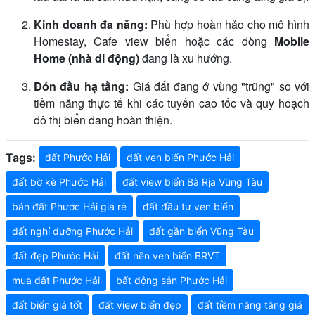
Kinh doanh đa năng:
Phù hợp hoàn hảo cho mô hình
Homestay, Cafe view biển hoặc các dòng
Mobile
Home (nhà di động)
đang là xu hướng.
Đón đầu hạ tầng:
Giá đất đang ở vùng "trũng" so với
tiềm năng thực tế khi các tuyến cao tốc và quy hoạch
đô thị biển đang hoàn thiện.
Tags:
đất Phước Hải
đất ven biển Phước Hải
đất bờ kè Phước Hải
đất view biển Bà Rịa Vũng Tàu
bán đất Phước Hải giá rẻ
đất đầu tư ven biển
đất nghỉ dưỡng Phước Hải
đất gần biển Vũng Tàu
đất đẹp Phước Hải
đất nền ven biển BRVT
mua đất Phước Hải
bất động sản Phước Hải
đất biển giá tốt
đất view biển đẹp
đất tiềm năng tăng giá