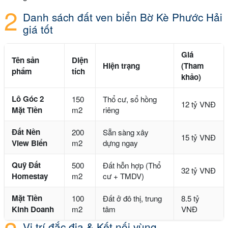
Danh sách đất ven biển Bờ Kè Phước Hải
giá tốt
Giá
Tên sản
Diện
Hiện trạng
(Tham
phẩm
tích
khảo)
Lô Góc 2
150
Thổ cư, sổ hồng
12 tỷ VNĐ
Mặt Tiền
m2
riêng
Đất Nền
200
Sẵn sàng xây
15 tỷ VNĐ
View Biển
m2
dựng ngay
Quỹ Đất
500
Đất hỗn hợp (Thổ
32 tỷ VNĐ
Homestay
m2
cư + TMDV)
Mặt Tiền
100
Đất ở đô thị, trung
8.5 tỷ
Kinh Doanh
m2
tâm
VNĐ
Vị trí đắc địa & Kết nối vùng