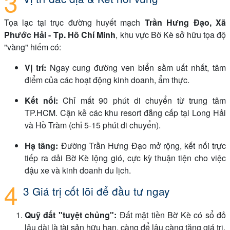
Tọa lạc tại trục đường huyết mạch
Trần Hưng Đạo, Xã
Phước Hải - Tp. Hồ Chí Minh
, khu vực Bờ Kè sở hữu tọa độ
"vàng" hiếm có:
Vị trí:
Ngay cung đường ven biển sầm uất nhất, tâm
điểm của các hoạt động kinh doanh, ẩm thực.
Kết nối:
Chỉ mất 90 phút di chuyển từ trung tâm
TP.HCM. Cận kề các khu resort đẳng cấp tại Long Hải
và Hồ Tràm (chỉ 5-15 phút di chuyển).
Hạ tầng:
Đường Trần Hưng Đạo mở rộng, kết nối trực
tiếp ra dải Bờ Kè lộng gió, cực kỳ thuận tiện cho việc
đậu xe và kinh doanh du lịch.
3 Giá trị cốt lõi để đầu tư ngay
Quỹ đất "tuyệt chủng":
Đất mặt tiền Bờ Kè có sổ đỏ
lâu dài là tài sản hữu hạn, càng để lâu càng tăng giá trị.