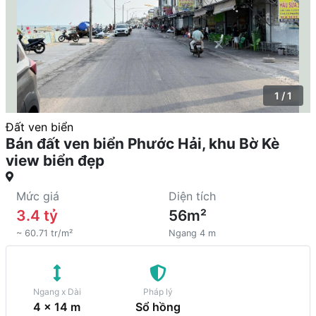
1 / 1
Đất ven biển
Bán đất ven biển Phước Hải, khu Bờ Kè
view biển đẹp
Mức giá
Diện tích
3.4 tỷ
56m²
~ 60.71 tr/m²
Ngang 4 m
Ngang x Dài
Pháp lý
4 x 14 m
Sổ hồng