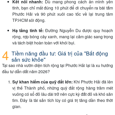
Kết nối nhanh:
Dù mang phong cách ẩn mình yên
tĩnh, bạn chỉ mất đúng 10 phút để di chuyển ra bãi tắm
Phước Hải và 90 phút xuôi cao tốc về lại trung tâm
TP.HCM sôi động.
Hạ tầng tinh tế:
Đường Nguyễn Du được quy hoạch
rộng, rợp bóng cây xanh, mang lại cảm giác sang trọng
và tách biệt hoàn toàn với khói bụi.
Tiềm năng đầu tư: Giá trị của "Bất động
sản sức khỏe"
Tại sao nhà vườn diện tích rộng tại Phước Hải lại là xu hướng
đầu tư dẫn dắt năm 2026?
Sự khan hiếm của quỹ đất lớn:
Khi Phước Hải đã lên
vị thế Thành phố, những quỹ đất rộng hàng trăm mét
vuông có sổ đỏ lâu dài trở nên cực kỳ đắt đỏ và khó săn
tìm. Đây là tài sản tích lũy có giá trị tăng dần theo thời
gian.