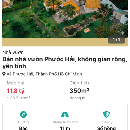
1 / 1
Nhà vườn
Bán nhà vườn Phước Hải, không gian rộng,
yên tĩnh
Xã Phước Hải, Thành Phố Hồ Chí Minh
Mức giá
Diện tích
11.8 tỷ
350m²
~ 33.71 tr/m²
Ngang m
Hướng
Đường trước nhà
Pháp lý
Bắc
11 m
Sổ hồng