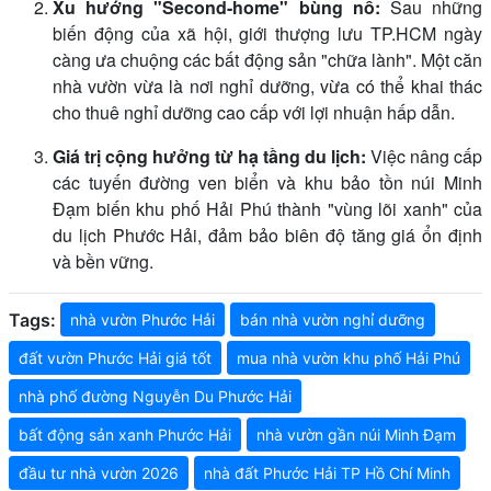
Xu hướng "Second-home" bùng nổ:
Sau những
biến động của xã hội, giới thượng lưu TP.HCM ngày
càng ưa chuộng các bất động sản "chữa lành". Một căn
nhà vườn vừa là nơi nghỉ dưỡng, vừa có thể khai thác
cho thuê nghỉ dưỡng cao cấp với lợi nhuận hấp dẫn.
Giá trị cộng hưởng từ hạ tầng du lịch:
Việc nâng cấp
các tuyến đường ven biển và khu bảo tồn núi Minh
Đạm biến khu phố Hải Phú thành "vùng lõi xanh" của
du lịch Phước Hải, đảm bảo biên độ tăng giá ổn định
và bền vững.
Tags:
nhà vườn Phước Hải
bán nhà vườn nghỉ dưỡng
đất vườn Phước Hải giá tốt
mua nhà vườn khu phố Hải Phú
nhà phố đường Nguyễn Du Phước Hải
bất động sản xanh Phước Hải
nhà vườn gần núi Minh Đạm
đầu tư nhà vườn 2026
nhà đất Phước Hải TP Hồ Chí Minh