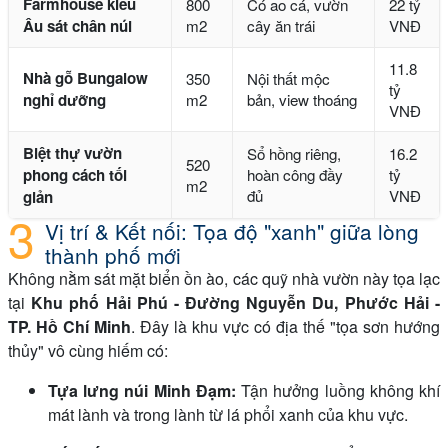
Farmhouse kiểu
800
Có ao cá, vườn
22 tỷ
Âu sát chân núi
m2
cây ăn trái
VNĐ
11.8
Nhà gỗ Bungalow
350
Nội thất mộc
tỷ
nghỉ dưỡng
m2
bản, view thoáng
VNĐ
Biệt thự vườn
Sổ hồng riêng,
16.2
520
phong cách tối
hoàn công đầy
tỷ
m2
đủ
VNĐ
giản
Vị trí & Kết nối: Tọa độ "xanh" giữa lòng
thành phố mới
Không nằm sát mặt biển ồn ào, các quỹ nhà vườn này tọa lạc
tại
Khu phố Hải Phú - Đường Nguyễn Du, Phước Hải -
TP. Hồ Chí Minh
. Đây là khu vực có địa thế "tọa sơn hướng
thủy" vô cùng hiếm có:
Tựa lưng núi Minh Đạm:
Tận hưởng luồng không khí
mát lành và trong lành từ lá phổi xanh của khu vực.