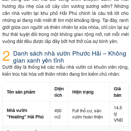
hương dịu nhẹ của cỏ cây còn vương sương sớm? Những
căn nhà vườn tại khu phố Hải Phú chính là câu trả lời cho
những ai đang mải miết đi tìm một khoảng lặng. Tại đây, ranh
giới giữa con người và thiên nhiên bị xóa nhòa, chỉ còn lại sự
thư thái tuyệt đối trong một không gian rộng mở, nơi mỗi mét
vuông đất đều được lấp đầy bởi hơi thở của sự bình yên.
Danh sách nhà vườn Phước Hải – Không
gian xanh yên tĩnh
Dưới đây là thống kê các mẫu nhà vườn có khuôn viên rộng,
kiến trúc hài hòa với thiên nhiên đang tìm kiếm chủ nhân:
Diện
Giá
Tên sản phẩm
Hiện trạng
tích
bán
14.5
Nhà vườn
450
Full thổ cư, sân
tỷ
"Healing" Hải Phú
m2
vườn hoàn thiện
VNĐ