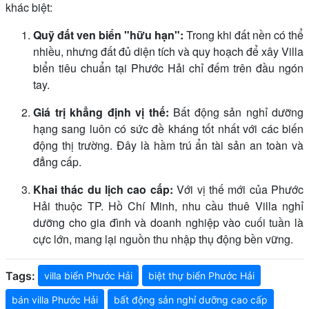
khác biệt:
Quỹ đất ven biển "hữu hạn":
Trong khi đất nền có thể
nhiều, nhưng đất đủ diện tích và quy hoạch để xây Villa
biển tiêu chuẩn tại Phước Hải chỉ đếm trên đầu ngón
tay.
Giá trị khẳng định vị thế:
Bất động sản nghỉ dưỡng
hạng sang luôn có sức đề kháng tốt nhất với các biến
động thị trường. Đây là hầm trú ẩn tài sản an toàn và
đẳng cấp.
Khai thác du lịch cao cấp:
Với vị thế mới của Phước
Hải thuộc TP. Hồ Chí Minh, nhu cầu thuê Villa nghỉ
dưỡng cho gia đình và doanh nghiệp vào cuối tuần là
cực lớn, mang lại nguồn thu nhập thụ động bền vững.
Tags:
villa biển Phước Hải
biệt thự biển Phước Hải
bán villa Phước Hải
bất động sản nghỉ dưỡng cao cấp