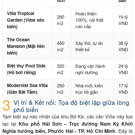
tích
bán
Villa Tropical
Hoàn thiện
280
19 tỷ
Garden (View xéo
100%, nội thất
m2
VNĐ
cao cấp
biển)
The Ocean
450
Xây thô, tự do
38 tỷ
Mansion (Mặt tiền
m2
thiết kế
VNĐ
biển)
Biệt thự Pool Side
320
Đang vận hành
24 tỷ
(Hồ bơi riêng)
m2
nghỉ dưỡng
VNĐ
Modernist Sea Villa
250
Nhà mới, kiến
17 tỷ
(Gần Bãi Tắm)
m2
trúc tối giản
VNĐ
Vị trí & Kết nối: Tọa độ biệt lập giữa lòng
phố biển
Tạm biệt sự náo nhiệt của khu Bờ Kè, các căn Villa này tọa
lạc tại
Khu phố Hải Sơn – Trục đường Nam Kỳ Khởi
Nghĩa hướng biển, Phước Hải - TP. Hồ Chí Minh
. Đây là