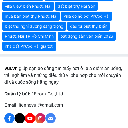
villa view biển Phước Hải
đất biệt thự Hải Sơn
mua bán biệt thự Phước Hải
villa có hồ bơi Phước Hải
biệt thự nghỉ dưỡng sang trọng
đầu tư biệt thự biển
Phước Hải TP Hồ Chí Minh
bất động sản ven biển 2026
nhà đất Phước Hải giá tốt.
Vui.vn
giúp bạn dễ dàng tìm thấy nơi ở, địa điểm ăn uống,
trải nghiệm và những điều thú vị phù hợp cho mỗi chuyến
đi và cuộc sống hằng ngày.
Quản lý bởi:
1Ecom Co.,Ltd
Email:
lienhevui@gmail.com