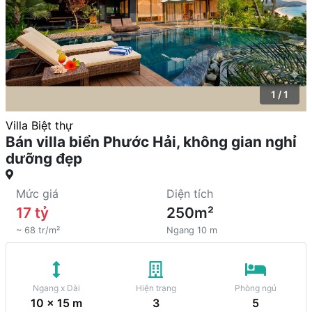
1 / 1
Villa Biệt thự
Bán villa biển Phước Hải, không gian nghỉ
dưỡng đẹp
Mức giá
Diện tích
17 tỷ
250m²
~ 68 tr/m²
Ngang 10 m
Ngang x Dài
Hiện trạng
Phòng ngủ
10 x 15 m
3
5