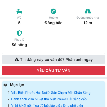
WC
Hướng
Đường trước nhà
5
Đông bắc
12 m
Pháp lý
Sổ hồng
Tin đăng này
có vấn đề
?
Phản ánh ngay
YÊU CẦU TƯ VẤN
Mục lục
Villa Biển Phước Hải: Nơi Di Sản Chạm Đến Chân Sóng
Danh sách Villa & Biệt thự biển Phước Hải đẳng cấp
Vị trí & Kết nối: Tọa độ biệt lập giữa lòng phố biển