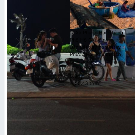
Xã Phước Hải, Thành
Phố Hồ Chí Minh
Bán đất xây homestay
Phước Hải, khu du lịch
tiềm năng
115 m²
5.8 tỷ
~ 50.43 tr/m²