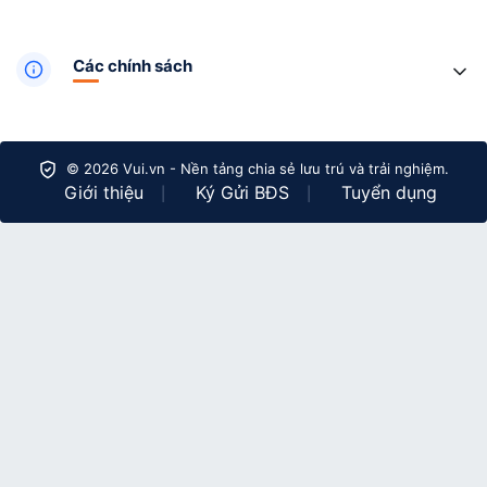
Các chính sách
© 2026 Vui.vn - Nền tảng chia sẻ lưu trú và trải nghiệm.
Giới thiệu
Ký Gửi BĐS
Tuyển dụng
|
|