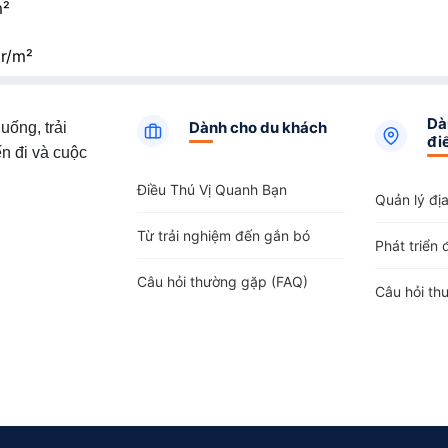
²
tr/m²
Dà
Dành cho du khách
uống, trải
đi
n đi và cuộc
Điều Thú Vị Quanh Bạn
Quản lý đị
Từ trải nghiệm đến gắn bó
Phát triển 
Câu hỏi thường gặp (FAQ)
Câu hỏi th