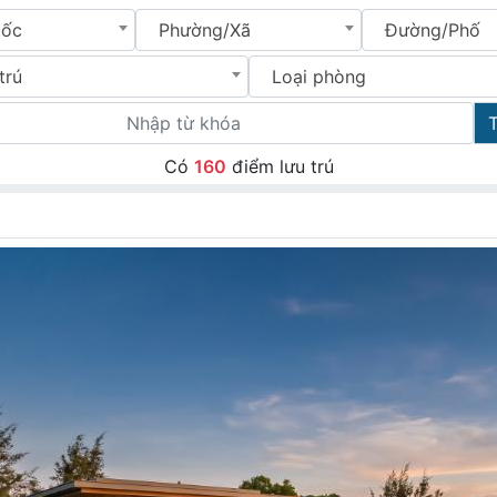
uốc
Phường/Xã
Đường/Phố
trú
Loại phòng
Có
160
điểm lưu trú