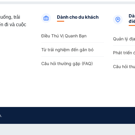
Dà
Dành cho du khách
uống, trải
đi
n đi và cuộc
Điều Thú Vị Quanh Bạn
Quản lý đị
Từ trải nghiệm đến gắn bó
Phát triển 
Câu hỏi thường gặp (FAQ)
Câu hỏi th
m.