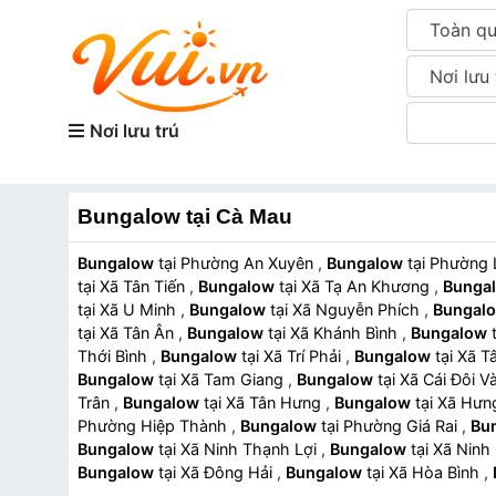
Toàn q
Nơi lưu 
Nơi lưu trú
Bungalow tại Cà Mau
Bungalow
tại Phường An Xuyên
,
Bungalow
tại Phườn
tại Xã Tân Tiến
,
Bungalow
tại Xã Tạ An Khương
,
Bunga
tại Xã U Minh
,
Bungalow
tại Xã Nguyễn Phích
,
Bungal
tại Xã Tân Ân
,
Bungalow
tại Xã Khánh Bình
,
Bungalow
Thới Bình
,
Bungalow
tại Xã Trí Phải
,
Bungalow
tại Xã
Bungalow
tại Xã Tam Giang
,
Bungalow
tại Xã Cái Đôi
Trân
,
Bungalow
tại Xã Tân Hưng
,
Bungalow
tại Xã H
Phường Hiệp Thành
,
Bungalow
tại Phường Giá Rai
,
Bu
Bungalow
tại Xã Ninh Thạnh Lợi
,
Bungalow
tại Xã Nin
Bungalow
tại Xã Đông Hải
,
Bungalow
tại Xã Hòa Bình
,
Bungalow
tại Xã Phong Hiệp
,
Bungalow
tại Xã Vĩnh T