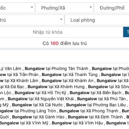
uốc
Phường/Xã
Đường/Phố
trú
Loại phòng
Có
160
điểm lưu trú
g Lý Văn Lâm
,
Bungalow
tại Phường Tân Thành
,
Bungalow
tại P
low
tại Xã Trần Phán
,
Bungalow
tại Xã Thanh Tùng
,
Bungalow
ow
tại Xã Khánh Lâm
,
Bungalow
tại Xã Khánh An
,
Bungalow
tạ
tại Xã Đá Bạc
,
Bungalow
tại Xã Khánh Hưng
,
Bungalow
tại Xã S
 Tân Lộc
,
Bungalow
tại Xã Hồ Thị Kỷ
,
Bungalow
tại Xã Biển Bạch
,
B
 Vàm
,
Bungalow
tại Xã Nguyễn Việt Khái
,
Bungalow
tại Xã Phú Tân
,
ưng Mỹ
,
Bungalow
tại Xã Cái Nước
,
Bungalow
tại Phường Bạc Liêu
,
ngalow
tại Phường Láng Tròn
,
Bungalow
tại Xã Phong Thạnh
,
Bu
h Quới
,
Bungalow
tại Xã Gành Hào
,
Bungalow
tại Xã Định Thành
,
B
Bungalow
tại Xã Vĩnh Mỹ
,
Bungalow
tại Xã Vĩnh Hậu
,
Bungalow
hanh
,
Bungalow
tại Xã Vĩnh Lợi
,
Bungalow
tại Xã Hưng Hội
,
Bunga