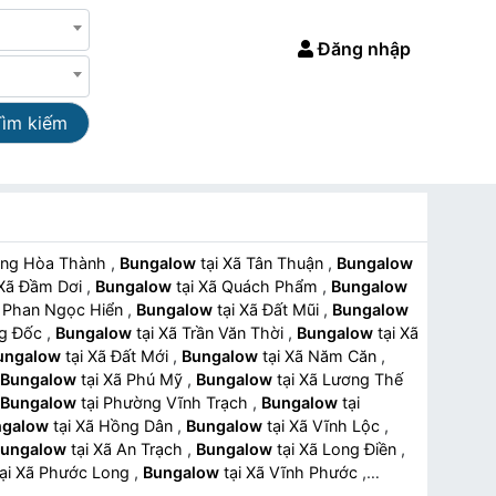
Đăng nhập
Tìm kiếm
hường Hòa Thành
,
Bungalow
tại Xã Tân Thuận
,
Bungalow
tại Xã Đầm Dơi
,
Bungalow
tại Xã Quách Phẩm
,
Bungalow
i Xã Phan Ngọc Hiển
,
Bungalow
tại Xã Đất Mũi
,
Bungalow
ông Đốc
,
Bungalow
tại Xã Trần Văn Thời
,
Bungalow
tại Xã
ungalow
tại Xã Đất Mới
,
Bungalow
tại Xã Năm Căn
,
Bungalow
tại Xã Phú Mỹ
,
Bungalow
tại Xã Lương Thế
Bungalow
tại Phường Vĩnh Trạch
,
Bungalow
tại
ngalow
tại Xã Hồng Dân
,
Bungalow
tại Xã Vĩnh Lộc
,
ungalow
tại Xã An Trạch
,
Bungalow
tại Xã Long Điền
,
tại Xã Phước Long
,
Bungalow
tại Xã Vĩnh Phước
,
low
tại Xã Châu Thới
,