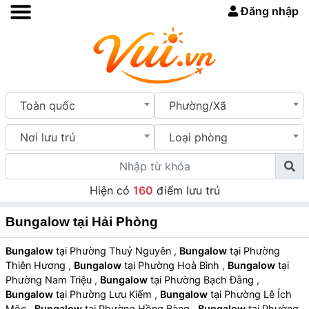
Đăng nhập
Toàn quốc
Phường/Xã
Nơi lưu trú
Loại phòng
Hiện có
160
điểm lưu trú
Bungalow tại Hải Phòng
Bungalow
tại Phường Thuỷ Nguyên
,
Bungalow
tại Phường
Thiên Hương
,
Bungalow
tại Phường Hoà Bình
,
Bungalow
tại
Phường Nam Triệu
,
Bungalow
tại Phường Bạch Đằng
,
Bungalow
tại Phường Lưu Kiếm
,
Bungalow
tại Phường Lê Ích
Mộc
,
Bungalow
tại Phường Hồng Bàng
,
Bungalow
tại Phường