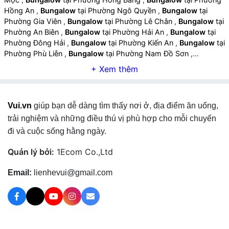
Hồng An
,
Bungalow
tại Phường Ngô Quyền
,
Bungalow
tại
Phường Gia Viên
,
Bungalow
tại Phường Lê Chân
,
Bungalow
tại
Phường An Biên
,
Bungalow
tại Phường Hải An
,
Bungalow
tại
Phường Đông Hải
,
Bungalow
tại Phường Kiến An
,
Bungalow
tại
Phường Phù Liễn
,
Bungalow
tại Phường Nam Đồ Sơn
,
Bungalow
tại Phường Đồ Sơn
,
Bungalow
tại Phường Hưng Đạo
,
Bungalow
tại Phường Dương Kinh
,
Bungalow
tại Phường An
Dương
,
Bungalow
tại Phường An Hải
,
Bungalow
tại Phường An
Phong
,
Bungalow
tại Xã An Hưng
,
Bungalow
tại Xã An Khánh
,
Vui.vn
giúp bạn dễ dàng tìm thấy nơi ở, địa điểm ăn uống,
Bungalow
tại Xã An Quang
,
Bungalow
tại Xã An Trường
,
Bungalow
tại Xã An Lão
,
Bungalow
tại Xã Kiến Thụy
,
trải nghiệm và những điều thú vị phù hợp cho mỗi chuyến
Bungalow
tại Xã Kiến Minh
,
Bungalow
tại Xã Kiến Hải
,
đi và cuộc sống hằng ngày.
Bungalow
tại Xã Kiến Hưng
,
Bungalow
tại Xã Nghi Dương
,
Bungalow
tại Xã Quyết Thắng
,
Bungalow
tại Xã Tiên Lãng
,
Quản lý bởi:
1Ecom Co.,Ltd
Bungalow
tại Xã Tân Minh
,
Bungalow
tại Xã Tiên Minh
,
Bungalow
tại Xã Chấn Hưng
,
Bungalow
tại Xã Hùng Thắng
,
Email:
lienhevui@gmail.com
Bungalow
tại Xã Vĩnh Bảo
,
Bungalow
tại Xã Nguyễn Bỉnh
Khiêm
,
Bungalow
tại Xã Vĩnh Am
,
Bungalow
tại Xã Vĩnh Hải
,
Bungalow
tại Xã Vĩnh Hòa
,
Bungalow
tại Xã Vĩnh Thịnh
,
Bungalow
tại Xã Vĩnh Thuận
,
Bungalow
tại Xã Việt Khê
,
Bungalow
tại Đặc khu Cát Hải
,
Bungalow
tại Đặc khu Bạch