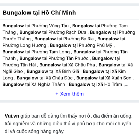
Bungalow tại Hồ Chí Minh
Bungalow
tại Phường Vũng Tàu
,
Bungalow
tại Phường Tam
Thắng
,
Bungalow
tại Phường Rạch Dừa
,
Bungalow
tại Phường
Phước Thắng
,
Bungalow
tại Phường Bà Rịa
,
Bungalow
tại
Phường Long Hương
,
Bungalow
tại Phường Phú Mỹ
,
Bungalow
tại Phường Tam Long
,
Bungalow
tại Phường Tân
Thành
,
Bungalow
tại Phường Tân Phước
,
Bungalow
tại
Phường Tân Hải
,
Bungalow
tại Xã Châu Pha
,
Bungalow
tại Xã
Ngãi Giao
,
Bungalow
tại Xã Bình Giã
,
Bungalow
tại Xã Kim
Long
,
Bungalow
tại Xã Châu Đức
,
Bungalow
tại Xã Xuân Sơn
,
Bungalow
tại Xã Nghĩa Thành
,
Bungalow
tại Xã Hồ Tràm
,
Bungalow
tại Xã Xuyên Mộc
,
Bungalow
tại Xã Hòa Hội
,
Bungalow
tại Xã Bàu Lâm
,
Bungalow
tại Xã Phước Hải
,
Bungalow
tại Xã Long Hải
,
Bungalow
tại Xã Đất Đỏ
,
Bungalow
tại Xã Long Điền
,
Bungalow
tại Đặc khu Côn Đảo
,
Bungalow
tại
Vui.vn
giúp bạn dễ dàng tìm thấy nơi ở, địa điểm ăn uống,
Phường Đông Hòa
,
Bungalow
tại Phường Dĩ An
,
Bungalow
tại
Phường Tân Đông Hiệp
,
Bungalow
tại Phường Thuận An
,
trải nghiệm và những điều thú vị phù hợp cho mỗi chuyến
Bungalow
tại Phường Thuận Giao
,
Bungalow
tại Phường Bình
đi và cuộc sống hằng ngày.
Hòa
,
Bungalow
tại Phường Lái Thiêu
,
Bungalow
tại Phường An