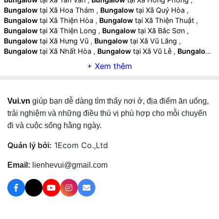
Bungalow
tại Xã Hoa Thám
,
Bungalow
tại Xã Quý Hòa
,
Bungalow
tại Xã Thiện Hòa
,
Bungalow
tại Xã Thiện Thuật
,
Bungalow
tại Xã Thiện Long
,
Bungalow
tại Xã Bắc Sơn
,
Bungalow
tại Xã Hưng Vũ
,
Bungalow
tại Xã Vũ Lăng
,
Bungalow
tại Xã Nhất Hòa
,
Bungalow
tại Xã Vũ Lễ
,
Bungalow
tại Xã Tân Tri
,
Bungalow
tại Xã Văn Quan
,
Bungalow
tại Xã
Điềm He
,
Bungalow
tại Xã Tri Lễ
,
Bungalow
tại Xã Yên Phúc
,
Bungalow
tại Xã Tân Đoàn
,
Bungalow
tại Xã Khánh Khê
,
Bungalow
tại Xã Na Sầm
,
Bungalow
tại Xã Văn Lãng
,
Vui.vn
giúp bạn dễ dàng tìm thấy nơi ở, địa điểm ăn uống,
Bungalow
tại Xã Hội Hoan
,
Bungalow
tại Xã Thụy Hùng
,
Bungalow
tại Xã Tân Thanh
,
Bungalow
tại Xã Lộc Bình
,
trải nghiệm và những điều thú vị phù hợp cho mỗi chuyến
Bungalow
tại Xã Mẫu Sơn
,
Bungalow
tại Xã Na Dương
,
đi và cuộc sống hằng ngày.
Bungalow
tại Xã Lợi Bác
,
Bungalow
tại Xã Thống Nhất
,
Bungalow
tại Xã Xuân Dương
,
Bungalow
tại Xã Khuất Xá
,
Quản lý bởi:
1Ecom Co.,Ltd
Bungalow
tại Xã Đình Lập
,
Bungalow
tại Xã Châu Sơn
,
Bungalow
tại Xã Kiên Mộc
,
Bungalow
tại Xã Thái Bình
,
Email:
lienhevui@gmail.com
Bungalow
tại Xã Hữu Lũng
,
Bungalow
tại Xã Tuấn Sơn
,
Bungalow
tại Xã Tân Thành
,
Bungalow
tại Xã Vân Nham
,
Bungalow
tại Xã Thiện Tân
,
Bungalow
tại Xã Yên Bình
,
Bungalow
tại Xã Hữu Liên
,
Bungalow
tại Xã Cai Kinh
,
Bungalow
tại Xã Chi Lăng
,
Bungalow
tại Xã Nhân Lý
,