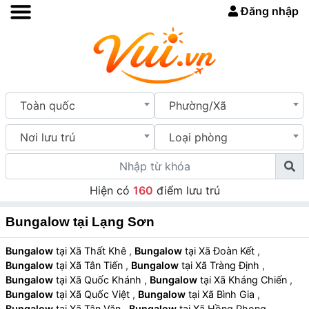
Đăng nhập
Toàn quốc
Phường/Xã
Nơi lưu trú
Loại phòng
Hiện có
160
điểm lưu trú
Bungalow tại Lạng Sơn
Bungalow
tại Xã Thất Khê
,
Bungalow
tại Xã Đoàn Kết
,
Bungalow
tại Xã Tân Tiến
,
Bungalow
tại Xã Tràng Định
,
Bungalow
tại Xã Quốc Khánh
,
Bungalow
tại Xã Kháng Chiến
,
Bungalow
tại Xã Quốc Việt
,
Bungalow
tại Xã Bình Gia
,
Bungalow
tại Xã Tân Văn
,
Bungalow
tại Xã Hồng Phong
,