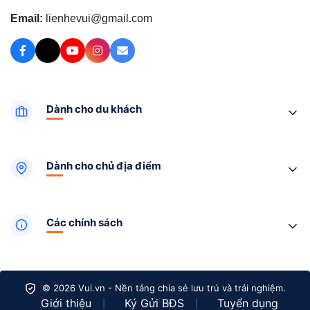
Email:
lienhevui@gmail.com
Dành cho du khách
Dành cho chủ địa điểm
Các chính sách
© 2026 Vui.vn - Nền tảng chia sẻ lưu trú và trải nghiệm.
Giới thiệu
Ký Gửi BĐS
Tuyển dụng
|
|