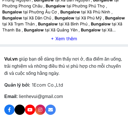
Phường Phong Châu
,
Bungalow
tại Phường Phú Thọ
,
Bungalow
tại Phường Âu Cơ
,
Bungalow
tại Xã Phù Ninh
,
Bungalow
tại Xã Dân Chủ
,
Bungalow
tại Xã Phú Mỹ
,
Bungalow
tại Xã Trạm Thản
,
Bungalow
tại Xã Bình Phú
,
Bungalow
tại Xã
Thanh Ba
,
Bungalow
tại Xã Quảng Yên
,
Bungalow
tại Xã
Hoàng Cương
,
Bungalow
tại Xã Đông Thành
,
Bungalow
tại Xã
Chí Tiên
,
Bungalow
tại Xã Liên Minh
,
Bungalow
tại Xã Đoan
Hùng
,
Bungalow
tại Xã Tây Cốc
,
Bungalow
tại Xã Chân Mộng
,
Bungalow
tại Xã Chí Đám
,
Bungalow
tại Xã Bằng Luân
,
Vui.vn
giúp bạn dễ dàng tìm thấy nơi ở, địa điểm ăn uống,
Bungalow
tại Xã Hạ Hòa
,
Bungalow
tại Xã Đan Thượng
,
Bungalow
tại Xã Yên Kỳ
,
Bungalow
tại Xã Vĩnh Chân
,
trải nghiệm và những điều thú vị phù hợp cho mỗi chuyến
Bungalow
tại Xã Văn Lang
,
Bungalow
tại Xã Hiền Lương
,
đi và cuộc sống hằng ngày.
Bungalow
tại Xã Cẩm Khê
,
Bungalow
tại Xã Phú Khê
,
Bungalow
tại Xã Hùng Việt
,
Bungalow
tại Xã Đồng Lương
,
Quản lý bởi:
1Ecom Co.,Ltd
Bungalow
tại Xã Tiên Lương
,
Bungalow
tại Xã Vân Bán
,
Bungalow
tại Xã Tam Nông
,
Bungalow
tại Xã Thọ Văn
,
Email:
lienhevui@gmail.com
Bungalow
tại Xã Vạn Xuân
,
Bungalow
tại Xã Hiền Quan
,
Bungalow
tại Xã Thanh Thuỷ
,
Bungalow
tại Xã Đào Xá
,
Bungalow
tại Xã Tu Vũ
,
Bungalow
tại Xã Thanh Sơn
,
Bungalow
tại Xã Võ Miếu
,
Bungalow
tại Xã Văn Miếu
,
Bungalow
tại Xã Cự
Đồng
,
Bungalow
tại Xã Hương Cần
,
Bungalow
tại Xã Yên Sơn
,