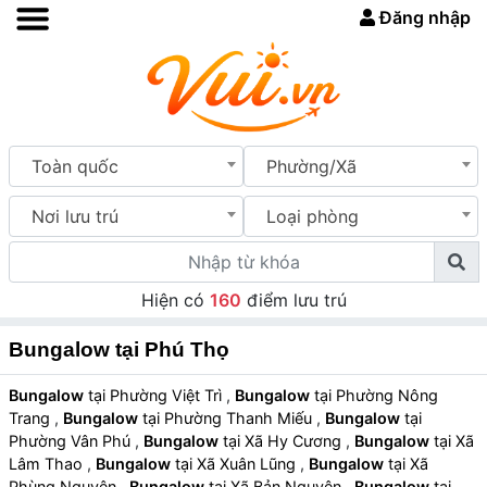
Đăng nhập
Toàn quốc
Phường/Xã
Nơi lưu trú
Loại phòng
Hiện có
160
điểm lưu trú
Bungalow tại Phú Thọ
Bungalow
tại Phường Việt Trì
,
Bungalow
tại Phường Nông
Trang
,
Bungalow
tại Phường Thanh Miếu
,
Bungalow
tại
Phường Vân Phú
,
Bungalow
tại Xã Hy Cương
,
Bungalow
tại Xã
Lâm Thao
,
Bungalow
tại Xã Xuân Lũng
,
Bungalow
tại Xã
Phùng Nguyên
,
Bungalow
tại Xã Bản Nguyên
,
Bungalow
tại