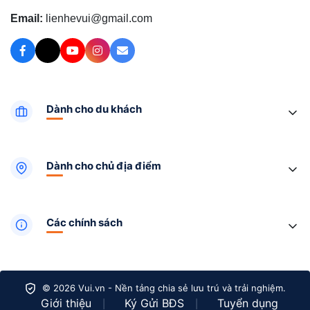
Email:
lienhevui@gmail.com
Dành cho du khách
Dành cho chủ địa điểm
Các chính sách
© 2026 Vui.vn - Nền tảng chia sẻ lưu trú và trải nghiệm.
Giới thiệu
Ký Gửi BĐS
Tuyển dụng
|
|