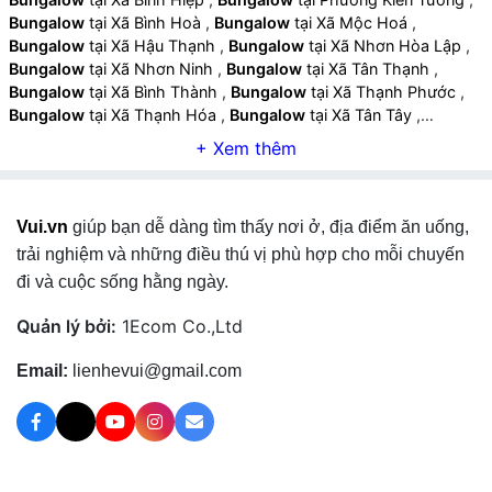
Bungalow
tại Xã Bình Hoà
,
Bungalow
tại Xã Mộc Hoá
,
Bungalow
tại Xã Hậu Thạnh
,
Bungalow
tại Xã Nhơn Hòa Lập
,
Bungalow
tại Xã Nhơn Ninh
,
Bungalow
tại Xã Tân Thạnh
,
Bungalow
tại Xã Bình Thành
,
Bungalow
tại Xã Thạnh Phước
,
Bungalow
tại Xã Thạnh Hóa
,
Bungalow
tại Xã Tân Tây
,
Bungalow
tại Xã Thủ Thừa
,
Bungalow
tại Xã Mỹ An
,
Bungalow
tại Xã Mỹ Thạnh
,
Bungalow
tại Xã Tân Long
,
Bungalow
tại Xã
Mỹ Quý
,
Bungalow
tại Xã Đông Thành
,
Bungalow
tại Xã Đức
Huệ
,
Bungalow
tại Xã An Ninh
,
Bungalow
tại Xã Hiệp Hoà
,
Vui.vn
giúp bạn dễ dàng tìm thấy nơi ở, địa điểm ăn uống,
Bungalow
tại Xã Hậu Nghĩa
,
Bungalow
tại Xã Hoà Khánh
,
Bungalow
tại Xã Đức Lập
,
Bungalow
tại Xã Mỹ Hạnh
,
trải nghiệm và những điều thú vị phù hợp cho mỗi chuyến
Bungalow
tại Xã Đức Hòa
,
Bungalow
tại Xã Thạnh Lợi
,
đi và cuộc sống hằng ngày.
Bungalow
tại Xã Bình Đức
,
Bungalow
tại Xã Lương Hoà
,
Bungalow
tại Xã Bến Lức
,
Bungalow
tại Xã Mỹ Yên
,
Bungalow
Quản lý bởi:
1Ecom Co.,Ltd
tại Xã Long Cang
,
Bungalow
tại Xã Rạch Kiến
,
Bungalow
tại Xã
Mỹ Lệ
,
Bungalow
tại Xã Tân Lân
,
Bungalow
tại Xã Cần Đước
,
Email:
lienhevui@gmail.com
Bungalow
tại Xã Long Hựu
,
Bungalow
tại Xã Phước Lý
,
Bungalow
tại Xã Mỹ Lộc
,
Bungalow
tại Xã Cần Giuộc
,
Bungalow
tại Xã Phước Vĩnh Tây
,
Bungalow
tại Xã Tân Tập
,
Bungalow
tại Xã Vàm Cỏ
,
Bungalow
tại Xã Tân Trụ
,
Bungalow
tại Xã Nhựt Tảo
,
Bungalow
tại Xã Thuận Mỹ
,
Bungalow
tại Xã