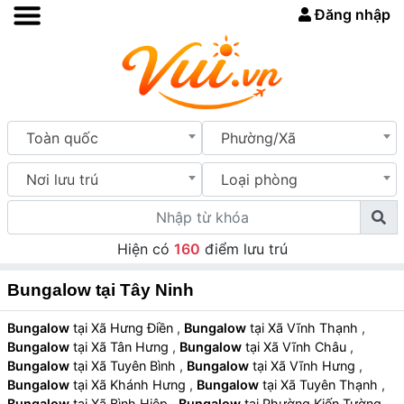
Đăng nhập
Toàn quốc
Phường/Xã
Nơi lưu trú
Loại phòng
Hiện có
160
điểm lưu trú
Bungalow tại Tây Ninh
Bungalow
tại Xã Hưng Điền
,
Bungalow
tại Xã Vĩnh Thạnh
,
Bungalow
tại Xã Tân Hưng
,
Bungalow
tại Xã Vĩnh Châu
,
Bungalow
tại Xã Tuyên Bình
,
Bungalow
tại Xã Vĩnh Hưng
,
Bungalow
tại Xã Khánh Hưng
,
Bungalow
tại Xã Tuyên Thạnh
,
Bungalow
tại Xã Bình Hiệp
,
Bungalow
tại Phường Kiến Tường
,