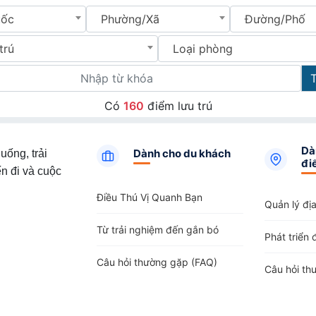
uốc
Phường/Xã
Đường/Phố
trú
Loại phòng
Có
160
điểm lưu trú
Dà
Dành cho du khách
uống, trải
đi
n đi và cuộc
Điều Thú Vị Quanh Bạn
Quản lý đị
Từ trải nghiệm đến gắn bó
Phát triển 
Câu hỏi thường gặp (FAQ)
Câu hỏi th