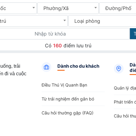
uốc
Phường/Xã
Đường/Phố
trú
Loại phòng
Có
160
điểm lưu trú
Dà
Dành cho du khách
uống, trải
đi
n đi và cuộc
Điều Thú Vị Quanh Bạn
Quản lý đị
Từ trải nghiệm đến gắn bó
Phát triển 
Câu hỏi thường gặp (FAQ)
Câu hỏi th