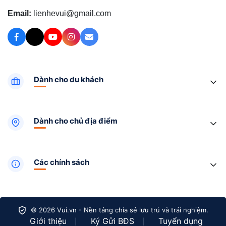
Email:
lienhevui@gmail.com
Dành cho du khách
Dành cho chủ địa điểm
Các chính sách
© 2026 Vui.vn - Nền tảng chia sẻ lưu trú và trải nghiệm.
Giới thiệu
Ký Gửi BĐS
Tuyển dụng
|
|