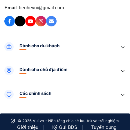
Email:
lienhevui@gmail.com
Dành cho du khách
Dành cho chủ địa điểm
Các chính sách
© 2026 Vui.vn - Nền tảng chia sẻ lưu trú và trải nghiệm.
Giới thiệu
Ký Gửi BĐS
Tuyển dụng
|
|