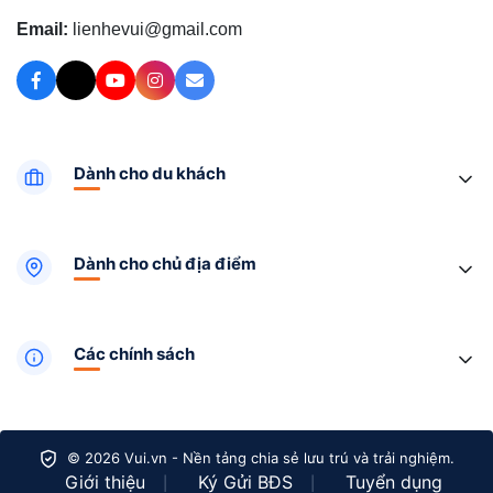
Email:
lienhevui@gmail.com
Dành cho du khách
Dành cho chủ địa điểm
Các chính sách
© 2026 Vui.vn - Nền tảng chia sẻ lưu trú và trải nghiệm.
Giới thiệu
Ký Gửi BĐS
Tuyển dụng
|
|