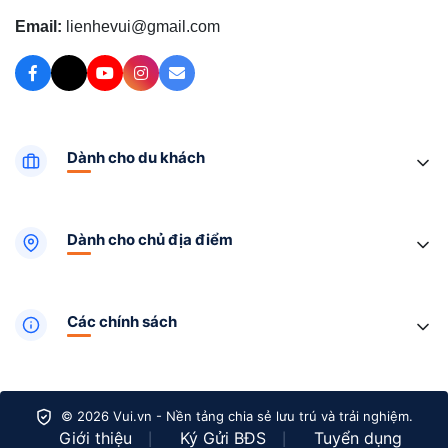
Email:
lienhevui@gmail.com
Dành cho du khách
Dành cho chủ địa điểm
Các chính sách
© 2026 Vui.vn - Nền tảng chia sẻ lưu trú và trải nghiệm.
Giới thiệu
Ký Gửi BĐS
Tuyển dụng
|
|