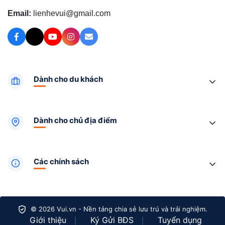
Email:
lienhevui@gmail.com
Dành cho du khách
Dành cho chủ địa điểm
Các chính sách
© 2026 Vui.vn - Nền tảng chia sẻ lưu trú và trải nghiệm.
Giới thiệu
Ký Gửi BĐS
Tuyển dụng
|
|