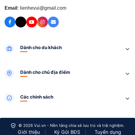
Email:
lienhevui@gmail.com
Dành cho du khách
Dành cho chủ địa điểm
Các chính sách
© 2026 Vui.vn - Nền tảng chia sẻ lưu trú và trải nghiệm.
Giới thiệu
Ký Gửi BĐS
Tuyển dụng
|
|