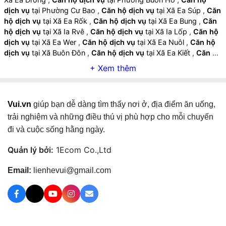
dịch vụ
tại Phường Cư Bao
,
Căn hộ dịch vụ
tại Xã Ea Súp
,
Căn
hộ dịch vụ
tại Xã Ea Rốk
,
Căn hộ dịch vụ
tại Xã Ea Bung
,
Căn
hộ dịch vụ
tại Xã Ia Rvê
,
Căn hộ dịch vụ
tại Xã Ia Lốp
,
Căn hộ
dịch vụ
tại Xã Ea Wer
,
Căn hộ dịch vụ
tại Xã Ea Nuôl
,
Căn hộ
dịch vụ
tại Xã Buôn Đôn
,
Căn hộ dịch vụ
tại Xã Ea Kiết
,
Căn hộ
dịch vụ
tại Xã Ea M’Droh
,
Căn hộ dịch vụ
tại Xã Quảng Phú
,
Căn hộ dịch vụ
tại Xã Cuôr Đăng
,
Căn hộ dịch vụ
tại Xã Cư
M’gar
,
Căn hộ dịch vụ
tại Xã Ea Tul
,
Căn hộ dịch vụ
tại Xã
Pơng Drang
,
Căn hộ dịch vụ
tại Xã Krông Búk
,
Căn hộ dịch vụ
Vui.vn
giúp bạn dễ dàng tìm thấy nơi ở, địa điểm ăn uống,
tại Xã Cư Pơng
,
Căn hộ dịch vụ
tại Xã Ea Khăl
,
Căn hộ dịch vụ
tại Xã Ea Drăng
,
Căn hộ dịch vụ
tại Xã Ea Wy
,
Căn hộ dịch vụ
trải nghiệm và những điều thú vị phù hợp cho mỗi chuyến
tại Xã Ea H’leo
,
Căn hộ dịch vụ
tại Xã Ea Hiao
,
Căn hộ dịch vụ
đi và cuộc sống hằng ngày.
tại Xã Krông Năng
,
Căn hộ dịch vụ
tại Xã Dliê Ya
,
Căn hộ dịch
vụ
tại Xã Tam Giang
,
Căn hộ dịch vụ
tại Xã Phú Xuân
,
Căn hộ
Quản lý bởi:
1Ecom Co.,Ltd
dịch vụ
tại Xã Krông Pắc
,
Căn hộ dịch vụ
tại Xã Ea Knuếc
,
Căn
hộ dịch vụ
tại Xã Tân Tiến
,
Căn hộ dịch vụ
tại Xã Ea Phê
,
Căn
Email:
lienhevui@gmail.com
hộ dịch vụ
tại Xã Ea Kly
,
Căn hộ dịch vụ
tại Xã Vụ Bổn
,
Căn hộ
dịch vụ
tại Xã Ea Kar
,
Căn hộ dịch vụ
tại Xã Ea Ô
,
Căn hộ dịch
vụ
tại Xã Ea Knốp
,
Căn hộ dịch vụ
tại Xã Cư Yang
,
Căn hộ
dịch vụ
tại Xã Ea Păl
,
Căn hộ dịch vụ
tại Xã M’Drắk
,
Căn hộ
dịch vụ
tại Xã Ea Riêng
,
Căn hộ dịch vụ
tại Xã Cư M’ta
,
Căn hộ