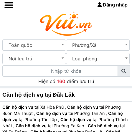
Đăng nhập
Toàn quốc
Phường/Xã
Nơi lưu trú
Loại phòng
Hiện có
160
điểm lưu trú
Căn hộ dịch vụ tại Đắk Lắk
Căn hộ dịch vụ
tại Xã Hòa Phú
,
Căn hộ dịch vụ
tại Phường
Buôn Ma Thuột
,
Căn hộ dịch vụ
tại Phường Tân An
,
Căn hộ
dịch vụ
tại Phường Tân Lập
,
Căn hộ dịch vụ
tại Phường Thành
Nhất
,
Căn hộ dịch vụ
tại Phường Ea Kao
,
Căn hộ dịch vụ
tại
Xã Ea Drông
,
Căn hộ dịch vụ
tại Phường Buôn Hồ
,
Căn hộ