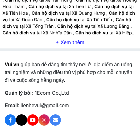
Hoa Thám
,
Căn hộ dịch vụ
tại Xã Tiên Lữ
,
Căn hộ dịch vụ
tại
Xã Tiên Hoa
,
Căn hộ dịch vụ
tại Xã Quang Hưng
,
Căn hộ dịch
vụ
tại Xã Đoàn Đào
,
Căn hộ dịch vụ
tại Xã Tiên Tiến
,
Căn hộ
dịch vụ
tại Xã Tống Trân
,
Căn hộ dịch vụ
tại Xã Lương Bằng
,
Căn hộ dịch vụ
tại Xã Nghĩa Dân
,
Căn hộ dịch vụ
tại Xã Hiệp
Cường
,
Căn hộ dịch vụ
tại Xã Đức Hợp
,
Căn hộ dịch vụ
tại Xã
Ân Thi
,
Căn hộ dịch vụ
tại Xã Xuân Trúc
,
Căn hộ dịch vụ
tại Xã
Phạm Ngũ Lão
,
Căn hộ dịch vụ
tại Xã Nguyễn Trãi
,
Căn hộ
dịch vụ
tại Xã Hồng Quang
,
Căn hộ dịch vụ
tại Xã Khoái Châu
,
Vui.vn
giúp bạn dễ dàng tìm thấy nơi ở, địa điểm ăn uống,
Căn hộ dịch vụ
tại Xã Triệu Việt Vương
,
Căn hộ dịch vụ
tại Xã
Việt Tiến
,
Căn hộ dịch vụ
tại Xã Chí Minh
,
Căn hộ dịch vụ
tại
trải nghiệm và những điều thú vị phù hợp cho mỗi chuyến
Xã Châu Ninh
,
Căn hộ dịch vụ
tại Xã Yên Mỹ
,
Căn hộ dịch vụ
đi và cuộc sống hằng ngày.
tại Xã Việt Yên
,
Căn hộ dịch vụ
tại Xã Hoàn Long
,
Căn hộ dịch
vụ
tại Xã Nguyễn Văn Linh
,
Căn hộ dịch vụ
tại Xã Như Quỳnh
,
Quản lý bởi:
1Ecom Co.,Ltd
Căn hộ dịch vụ
tại Xã Lạc Đạo
,
Căn hộ dịch vụ
tại Xã Đại Đồng
,
Căn hộ dịch vụ
tại Xã Nghĩa Trụ
,
Căn hộ dịch vụ
tại Xã Phụng
Email:
lienhevui@gmail.com
Công
,
Căn hộ dịch vụ
tại Xã Văn Giang
,
Căn hộ dịch vụ
tại Xã
Mễ Sở
,
Căn hộ dịch vụ
tại Phường Thái Bình
,
Căn hộ dịch vụ
tại Phường Trần Lãm
,
Căn hộ dịch vụ
tại Phường Trần Hưng
Đạo
,
Căn hộ dịch vụ
tại Phường Trà Lý
,
Căn hộ dịch vụ
tại
Phường Vũ Phúc
,
Căn hộ dịch vụ
tại Xã Thái Thụy
,
Căn hộ