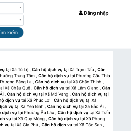
Đăng nhập
Tìm kiếm
 vụ
tại Xã Tú Lệ
,
Căn hộ dịch vụ
tại Xã Trạm Tấu
,
Căn
ại Phường Trung Tâm
,
Căn hộ dịch vụ
tại Phường Cầu Thia
Xã Thượng Bằng La
,
Căn hộ dịch vụ
tại Xã Chấn Thịnh
,
tại Xã Châu Quế
,
Căn hộ dịch vụ
tại Xã Lâm Giang
,
Căn
 Ái
,
Căn hộ dịch vụ
tại Xã Mỏ Vàng
,
Căn hộ dịch vụ
tại
hộ dịch vụ
tại Xã Phúc Lợi
,
Căn hộ dịch vụ
tại Xã
dịch vụ
tại Xã Yên Bình
,
Căn hộ dịch vụ
tại Xã Bảo Ái
,
 dịch vụ
tại Phường Âu Lâu
,
Căn hộ dịch vụ
tại Xã Trấn
ịch vụ
tại Xã Quy Mông
,
Căn hộ dịch vụ
tại Xã Phong
ch vụ
tại Xã Gia Phú
,
Căn hộ dịch vụ
tại Xã Cốc San
,
ịch vụ
tại Xã Mường Hum
,
Căn hộ dịch vụ
tại Xã Dền