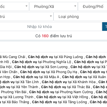
uốc
Phường/Xã
Đường/Phố
trú
Loại phòng
Có
160
điểm lưu trú
ại Xã Mù Cang Chải
,
Căn hộ dịch vụ
tại Xã Púng Luông
,
Căn hộ dịch
Phình Hồ
,
Căn hộ dịch vụ
tại Phường Nghĩa Lộ
,
Căn hộ dịch vụ
t
Xã Gia Hội
,
Căn hộ dịch vụ
tại Xã Sơn Lương
,
Căn hộ dịch vụ
tại 
i Xã Văn Chấn
,
Căn hộ dịch vụ
tại Xã Phong Dụ Hạ
,
Căn hộ dịch vụ
 Tân Hợp
,
Căn hộ dịch vụ
tại Xã Mậu A
,
Căn hộ dịch vụ
tại Xã Xuân
ộ dịch vụ
tại Xã Tân Lĩnh
,
Căn hộ dịch vụ
tại Xã Khánh Hòa
,
Căn 
ịch vụ
tại Xã Yên Thành
,
Căn hộ dịch vụ
tại Xã Thác Bà
,
Căn hộ 
tại Phường Yên Bái
,
Căn hộ dịch vụ
tại Phường Nam Cường
,
Căn hộ
vụ
tại Xã Lương Thịnh
,
Căn hộ dịch vụ
tại Xã Việt Hồng
,
Căn hộ d
ụ
tại Xã Bảo Thắng
,
Căn hộ dịch vụ
tại Xã Tằng Loỏng
,
Căn hộ dị
ại Phường Cam Đường
,
Căn hộ dịch vụ
tại Phường Lào Cai
,
Căn hộ d