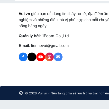
Căn hộ dịch vụ
tại Xã Chiềng Sung
,
Căn hộ dịch vụ
Khoong
,
Căn hộ dịch vụ
tại Xã Mường Lầm
,
Căn hộ dị
Vui.vn
giúp bạn dễ dàng tìm thấy nơi ở, địa điểm ăn 
Căn hộ dịch vụ
tại Xã Sốp Cộp
,
Căn hộ dịch vụ
tại 
nghiệm và những điều thú vị phù hợp cho mỗi chuyế
hộ dịch vụ
tại Xã Suối Tọ
,
Căn hộ dịch vụ
tại Xã Phiê
sống hằng ngày.
Quản lý bởi:
1Ecom Co.,Ltd
Email:
lienhevui@gmail.com
© 2026 Vui.vn - Nền tảng chia sẻ lưu trú và trải nghiệ