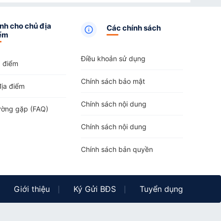
ụ
tại Xã Mường Hung
,
Căn hộ dịch vụ
tại Xã Chiềng
h vụ
tại Xã Huổi Một
,
Căn hộ dịch vụ
tại Xã Chiềng Sơ
,
nh cho chủ địa
Các chính sách
Xã Mường Bám
,
Căn hộ dịch vụ
tại Xã Ngọc Chiến
,
Căn
ểm
Xã Mường Lèo
,
Điều khoản sử dụng
a điểm
Chính sách bảo mật
địa điểm
Chính sách nội dung
ường gặp (FAQ)
Chính sách nội dung
Chính sách bản quyền
Giới thiệu
Ký Gửi BĐS
Tuyển dụng
|
|