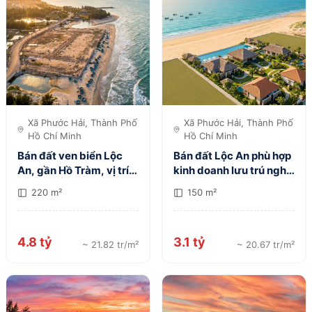
Xã Phước Hải, Thành Phố
Xã Phước Hải, Thành Phố
Hồ Chí Minh
Hồ Chí Minh
Bán đất ven biển Lộc
Bán đất Lộc An phù hợp
An, gần Hồ Tràm, vị trí
kinh doanh lưu trú nghỉ
đẹp
dưỡng
220 m²
150 m²
4.8 tỷ
3.1 tỷ
~ 21.82 tr/m²
~ 20.67 tr/m²