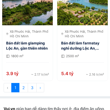
Xã Phước Hải, Thành Phố
Xã Phước Hải, Thành Phố
Hồ Chí Minh
Hồ Chí Minh
Bán đất làm glamping
Bán đất làm farmstay
Lộc An, gần thiên nhiên
nghỉ dưỡng Lộc An,
tiềm năng tốt
1800 m²
2500 m²
3.9 tỷ
5.4 tỷ
~ 2.17 tr/m²
~ 2.16 tr/m²
‹
1
2
3
›
Vui.vn
giúp bạn dễ dàng tìm thấy nơi ở, địa điểm ăn uống,