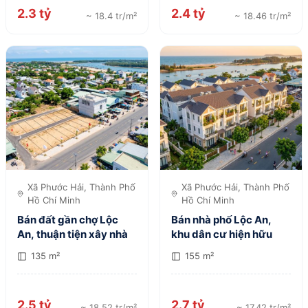
2.3 tỷ
2.4 tỷ
~ 18.4 tr/m²
~ 18.46 tr/m²
Xã Phước Hải, Thành Phố
Xã Phước Hải, Thành Phố
Hồ Chí Minh
Hồ Chí Minh
Bán đất gần chợ Lộc
Bán nhà phố Lộc An,
An, thuận tiện xây nhà
khu dân cư hiện hữu
135 m²
155 m²
2.5 tỷ
2.7 tỷ
~ 18.52 tr/m²
~ 17.42 tr/m²