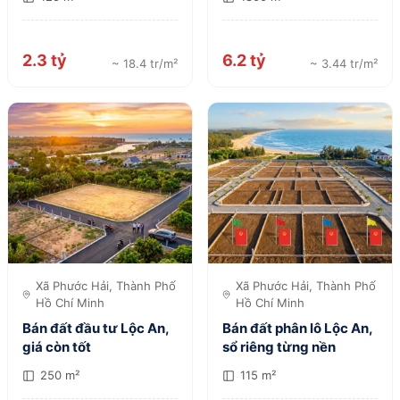
2.3 tỷ
6.2 tỷ
~ 18.4 tr/m²
~ 3.44 tr/m²
Xã Phước Hải, Thành Phố
Xã Phước Hải, Thành Phố
Hồ Chí Minh
Hồ Chí Minh
Bán đất đầu tư Lộc An,
Bán đất phân lô Lộc An,
giá còn tốt
sổ riêng từng nền
250 m²
115 m²