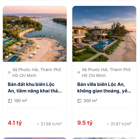
Xã Phước Hải, Thành Phố
Xã Phước Hải, Thành Phố
Hồ Chí Minh
Hồ Chí Minh
Bán đất khu biển Lộc
Bán villa biển Lộc An,
An, tiềm năng khai thác
không gian thoáng, yên
du lịch
tĩnh
190 m²
300 m²
4.1 tỷ
9.5 tỷ
~ 21.58 tr/m²
~ 31.67 tr/m²