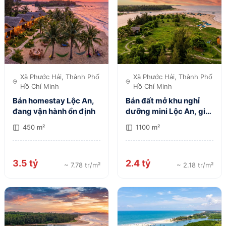
Xã Phước Hải, Thành Phố
Xã Phước Hải, Thành Phố
Hồ Chí Minh
Hồ Chí Minh
Bán homestay Lộc An,
Bán đất mở khu nghỉ
đang vận hành ổn định
dưỡng mini Lộc An, giá
tốt
450 m²
1100 m²
3.5 tỷ
2.4 tỷ
~ 7.78 tr/m²
~ 2.18 tr/m²