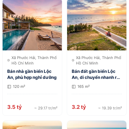
Xã Phước Hải, Thành Phố
Xã Phước Hải, Thành Phố
Hồ Chí Minh
Hồ Chí Minh
Bán nhà gần biển Lộc
Bán đất gần biển Lộc
An, phù hợp nghỉ dưỡng
An, di chuyển nhanh ra
biển
120 m²
165 m²
3.5 tỷ
3.2 tỷ
~ 29.17 tr/m²
~ 19.39 tr/m²