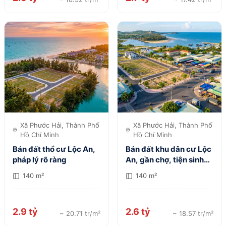
Xã Phước Hải, Thành Phố
Xã Phước Hải, Thành Phố
Hồ Chí Minh
Hồ Chí Minh
Bán đất thổ cư Lộc An,
Bán đất khu dân cư Lộc
pháp lý rõ ràng
An, gần chợ, tiện sinh
hoạt
140 m²
140 m²
2.9 tỷ
2.6 tỷ
~ 20.71 tr/m²
~ 18.57 tr/m²