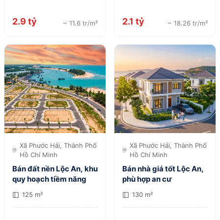
2.9 tỷ
2.1 tỷ
~ 11.6 tr/m²
~ 18.26 tr/m²
Xã Phước Hải, Thành Phố
Xã Phước Hải, Thành Phố
Hồ Chí Minh
Hồ Chí Minh
Bán đất nền Lộc An, khu
Bán nhà giá tốt Lộc An,
quy hoạch tiềm năng
phù hợp an cư
125 m²
130 m²