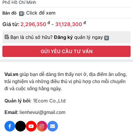
Phố Hồ Chí Minh
Click để xem
Bản đồ
:
0
đ
đ
Giá từ:
2,296,350
-
31,128,300
Bạn là chủ sở hữu?
Đăng ký
quản lý ngay
0
GỬI YÊU CẦU TƯ VẤN
Vui.vn
giúp bạn dễ dàng tìm thấy nơi ở, địa điểm ăn uống,
trải nghiệm và những điều thú vị phù hợp cho mỗi chuyến
đi và cuộc sống hằng ngày.
Quản lý bởi:
1Ecom Co.,Ltd
Email:
lienhevui@gmail.com