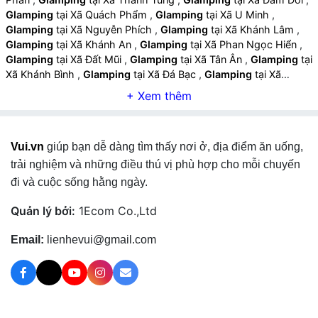
Glamping
tại Xã Quách Phẩm
,
Glamping
tại Xã U Minh
,
Glamping
tại Xã Nguyễn Phích
,
Glamping
tại Xã Khánh Lâm
,
Glamping
tại Xã Khánh An
,
Glamping
tại Xã Phan Ngọc Hiển
,
Glamping
tại Xã Đất Mũi
,
Glamping
tại Xã Tân Ân
,
Glamping
tại
Xã Khánh Bình
,
Glamping
tại Xã Đá Bạc
,
Glamping
tại Xã
Khánh Hưng
,
Glamping
tại Xã Sông Đốc
,
Glamping
tại Xã Trần
Văn Thời
,
Glamping
tại Xã Thới Bình
,
Glamping
tại Xã Trí Phải
,
Glamping
tại Xã Tân Lộc
,
Glamping
tại Xã Hồ Thị Kỷ
,
Glamping
tại Xã Biển Bạch
,
Glamping
tại Xã Đất Mới
,
Vui.vn
giúp bạn dễ dàng tìm thấy nơi ở, địa điểm ăn uống,
Glamping
tại Xã Năm Căn
,
Glamping
tại Xã Tam Giang
,
Glamping
tại Xã Cái Đôi Vàm
,
Glamping
tại Xã Nguyễn Việt Khái
trải nghiệm và những điều thú vị phù hợp cho mỗi chuyến
,
Glamping
tại Xã Phú Tân
,
Glamping
tại Xã Phú Mỹ
,
Glamping
đi và cuộc sống hằng ngày.
tại Xã Lương Thế Trân
,
Glamping
tại Xã Tân Hưng
,
Glamping
tại Xã Hưng Mỹ
,
Glamping
tại Xã Cái Nước
,
Glamping
tại
Quản lý bởi:
1Ecom Co.,Ltd
Phường Bạc Liêu
,
Glamping
tại Phường Vĩnh Trạch
,
Glamping
tại Phường Hiệp Thành
,
Glamping
tại Phường Giá Rai
,
Email:
lienhevui@gmail.com
Glamping
tại Phường Láng Tròn
,
Glamping
tại Xã Phong Thạnh
,
Glamping
tại Xã Hồng Dân
,
Glamping
tại Xã Vĩnh Lộc
,
Glamping
tại Xã Ninh Thạnh Lợi
,
Glamping
tại Xã Ninh Quới
,
Glamping
tại Xã Gành Hào
,
Glamping
tại Xã Định Thành
,
Glamping
tại Xã An Trạch
,
Glamping
tại Xã Long Điền
,