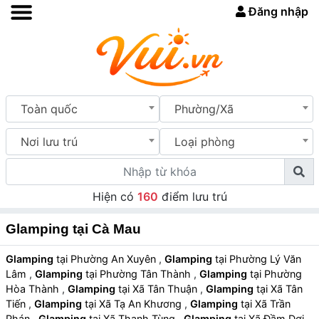
Đăng nhập
Toàn quốc
Phường/Xã
Nơi lưu trú
Loại phòng
Hiện có
160
điểm lưu trú
Glamping tại Cà Mau
Glamping
tại Phường An Xuyên
,
Glamping
tại Phường Lý Văn
Lâm
,
Glamping
tại Phường Tân Thành
,
Glamping
tại Phường
Hòa Thành
,
Glamping
tại Xã Tân Thuận
,
Glamping
tại Xã Tân
Tiến
,
Glamping
tại Xã Tạ An Khương
,
Glamping
tại Xã Trần
Phán
,
Glamping
tại Xã Thanh Tùng
,
Glamping
tại Xã Đầm Dơi
,