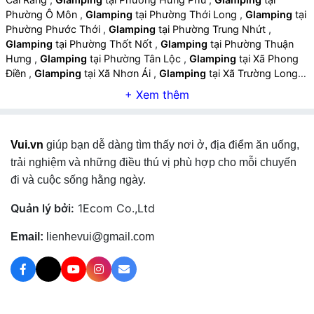
Phường Ô Môn
,
Glamping
tại Phường Thới Long
,
Glamping
tại
Phường Phước Thới
,
Glamping
tại Phường Trung Nhứt
,
Glamping
tại Phường Thốt Nốt
,
Glamping
tại Phường Thuận
Hưng
,
Glamping
tại Phường Tân Lộc
,
Glamping
tại Xã Phong
Điền
,
Glamping
tại Xã Nhơn Ái
,
Glamping
tại Xã Trường Long
,
Glamping
tại Xã Thới Lai
,
Glamping
tại Xã Đông Thuận
,
Glamping
tại Xã Trường Xuân
,
Glamping
tại Xã Trường Thành
,
Glamping
tại Xã Cờ Đỏ
,
Glamping
tại Xã Đông Hiệp
,
Glamping
tại Xã Thạnh Phú
,
Glamping
tại Xã Thới Hưng
,
Glamping
tại Xã
Vui.vn
giúp bạn dễ dàng tìm thấy nơi ở, địa điểm ăn uống,
Trung Hưng
,
Glamping
tại Xã Vĩnh Thạnh
,
Glamping
tại Xã
Vĩnh Trinh
,
Glamping
tại Xã Thạnh An
,
Glamping
tại Xã Thạnh
trải nghiệm và những điều thú vị phù hợp cho mỗi chuyến
Quới
,
Glamping
tại Xã Hỏa Lựu
,
Glamping
tại Phường Vị Thanh
đi và cuộc sống hằng ngày.
,
Glamping
tại Phường Vị Tân
,
Glamping
tại Xã Vị Thủy
,
Glamping
tại Xã Vĩnh Thuận Đông
,
Glamping
tại Xã Vị Thanh 1
Quản lý bởi:
1Ecom Co.,Ltd
,
Glamping
tại Xã Vĩnh Tường
,
Glamping
tại Xã Vĩnh Viễn
,
Glamping
tại Xã Xà Phiên
,
Glamping
tại Xã Lương Tâm
,
Email:
lienhevui@gmail.com
Glamping
tại Phường Long Bình
,
Glamping
tại Phường Long
Mỹ
,
Glamping
tại Phường Long Phú 1
,
Glamping
tại Xã Thạnh
Xuân
,
Glamping
tại Xã Tân Hòa
,
Glamping
tại Xã Trường Long
Tây
,
Glamping
tại Xã Châu Thành
,
Glamping
tại Xã Đông
Phước
,
Glamping
tại Xã Phú Hữu
,
Glamping
tại Phường Đại