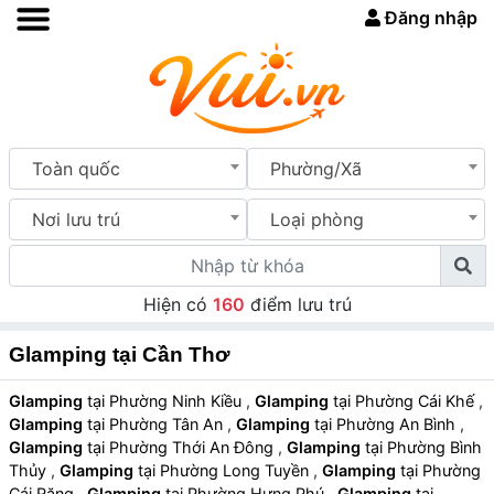
Đăng nhập
Toàn quốc
Phường/Xã
Nơi lưu trú
Loại phòng
Hiện có
160
điểm lưu trú
Glamping tại Cần Thơ
Glamping
tại Phường Ninh Kiều
,
Glamping
tại Phường Cái Khế
,
Glamping
tại Phường Tân An
,
Glamping
tại Phường An Bình
,
Glamping
tại Phường Thới An Đông
,
Glamping
tại Phường Bình
Thủy
,
Glamping
tại Phường Long Tuyền
,
Glamping
tại Phường
Cái Răng
,
Glamping
tại Phường Hưng Phú
,
Glamping
tại