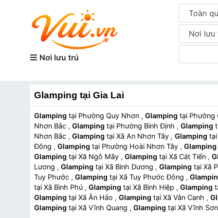
Toàn q
Nơi lưu 
Nơi lưu trú
Glamping tại Gia Lai
Glamping
tại Phường Quy Nhơn
,
Glamping
tại Phườ
Nhơn Bắc
,
Glamping
tại Phường Bình Định
,
Glamping
Nhơn Bắc
,
Glamping
tại Xã An Nhơn Tây
,
Glamping
Đông
,
Glamping
tại Phường Hoài Nhơn Tây
,
Glamping
Glamping
tại Xã Ngô Mây
,
Glamping
tại Xã Cát Tiến
,
G
Lương
,
Glamping
tại Xã Bình Dương
,
Glamping
tại 
Tuy Phước
,
Glamping
tại Xã Tuy Phước Đông
,
Glampi
tại Xã Bình Phú
,
Glamping
tại Xã Bình Hiệp
,
Glamping
Glamping
tại Xã Ân Hảo
,
Glamping
tại Xã Vân Canh
,
G
Glamping
tại Xã Vĩnh Quang
,
Glamping
tại Xã Vĩnh Sơ
Phường Pleiku
,
Glamping
tại Phường Hội Phú
,
Glampi