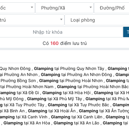
uốc
Phường/Xã
Đường/Phố
trú
Loại phòng
Có
160
điểm lưu trú
ng Quy Nhơn Đông
,
Glamping
tại Phường Quy Nhơn Tây
,
Glamping
tại Phường An Nhơn
,
Glamping
tại Phường An Nhơn Đông
,
Glamp
tại Phường Bồng Sơn
,
Glamping
tại Phường Hoài Nhơn
,
Glamping
tại Phường Hoài Nhơn Nam
,
Glamping
tại Phường Hoài Nhơn Bắ
lamping
tại Xã Đề Gi
,
Glamping
tại Xã Hòa Hội
,
Glamping
tại X
Xã Phù Mỹ Đông
,
Glamping
tại Xã Phù Mỹ Tây
,
Glamping
tại Xã Ph
ng
tại Xã Tuy Phước Tây
,
Glamping
tại Xã Tuy Phước Bắc
,
Glampi
tại Xã Bình An
,
Glamping
tại Xã Hoài Ân
,
Glamping
tại Xã Ân Tườ
lamping
tại Xã Canh Vinh
,
Glamping
tại Xã Canh Liên
,
Glamping
n
,
Glamping
tại Xã An Hòa
,
Glamping
tại Xã An Lão
,
Glamping
ng
tại Phường Thống Nhất
,
Glamping
tại Phường Diên Hồng
,
Glam