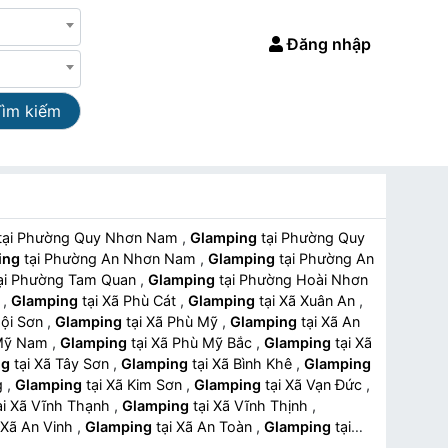
Đăng nhập
Tìm kiếm
tại Phường Quy Nhơn Nam
,
Glamping
tại Phường Quy
ing
tại Phường An Nhơn Nam
,
Glamping
tại Phường An
tại Phường Tam Quan
,
Glamping
tại Phường Hoài Nhơn
c
,
Glamping
tại Xã Phù Cát
,
Glamping
tại Xã Xuân An
,
ã Hội Sơn
,
Glamping
tại Xã Phù Mỹ
,
Glamping
tại Xã An
ù Mỹ Nam
,
Glamping
tại Xã Phù Mỹ Bắc
,
Glamping
tại Xã
ng
tại Xã Tây Sơn
,
Glamping
tại Xã Bình Khê
,
Glamping
ng
,
Glamping
tại Xã Kim Sơn
,
Glamping
tại Xã Vạn Đức
,
tại Xã Vĩnh Thạnh
,
Glamping
tại Xã Vĩnh Thịnh
,
tại Xã An Vinh
,
Glamping
tại Xã An Toàn
,
Glamping
tại
ping
tại Phường An Phú
,
Glamping
tại Xã Biển Hồ
,