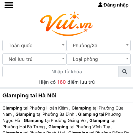
Đăng nhập
Toàn quốc
Phường/Xã
Nơi lưu trú
Loại phòng
Hiện có
160
điểm lưu trú
Glamping tại Hà Nội
Glamping
tại Phường Hoàn Kiếm
,
Glamping
tại Phường Cửa
Nam
,
Glamping
tại Phường Ba Đình
,
Glamping
tại Phường
Ngọc Hà
,
Glamping
tại Phường Giảng Võ
,
Glamping
tại
Phường Hai Bà Trưng
,
Glamping
tại Phường Vĩnh Tuy
,
Glamping
tại Phường Bạch Mai
,
Glamping
tại Phường Đống Đa