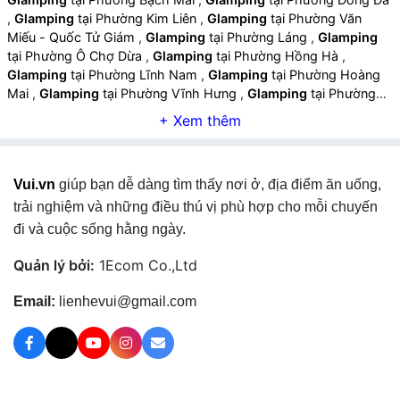
,
Glamping
tại Phường Kim Liên
,
Glamping
tại Phường Văn
Miếu - Quốc Tử Giám
,
Glamping
tại Phường Láng
,
Glamping
tại Phường Ô Chợ Dừa
,
Glamping
tại Phường Hồng Hà
,
Glamping
tại Phường Lĩnh Nam
,
Glamping
tại Phường Hoàng
Mai
,
Glamping
tại Phường Vĩnh Hưng
,
Glamping
tại Phường
Tương Mai
,
Glamping
tại Phường Định Công
,
Glamping
tại
Phường Hoàng Liệt
,
Glamping
tại Phường Yên Sở
,
Glamping
tại Phường Thanh Xuân
,
Glamping
tại Phường Khương Đình
,
Glamping
tại Phường Phương Liệt
,
Glamping
tại Phường Cầu
Vui.vn
giúp bạn dễ dàng tìm thấy nơi ở, địa điểm ăn uống,
Giấy
,
Glamping
tại Phường Nghĩa Đô
,
Glamping
tại Phường
Yên Hòa
,
Glamping
tại Phường Tây Hồ
,
Glamping
tại Phường
trải nghiệm và những điều thú vị phù hợp cho mỗi chuyến
Phú Thượng
,
Glamping
tại Phường Tây Tựu
,
Glamping
tại
đi và cuộc sống hằng ngày.
Phường Phú Diễn
,
Glamping
tại Phường Xuân Đỉnh
,
Glamping
tại Phường Đông Ngạc
,
Glamping
tại Phường Thượng Cát
,
Quản lý bởi:
1Ecom Co.,Ltd
Glamping
tại Phường Từ Liêm
,
Glamping
tại Phường Xuân
Phương
,
Glamping
tại Phường Tây Mỗ
,
Glamping
tại Phường
Email:
lienhevui@gmail.com
Đại Mỗ
,
Glamping
tại Phường Long Biên
,
Glamping
tại Phường
Bồ Đề
,
Glamping
tại Phường Việt Hưng
,
Glamping
tại Phường
Phúc Lợi
,
Glamping
tại Phường Hà Đông
,
Glamping
tại
Phường Dương Nội
,
Glamping
tại Phường Yên Nghĩa
,
Glamping
tại Phường Phú Lương
,
Glamping
tại Phường Kiến