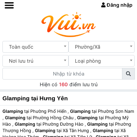
Đăng nhập
Toàn quốc
Phường/Xã
Nơi lưu trú
Loại phòng
Hiện có
160
điểm lưu trú
Glamping tại Hưng Yên
Glamping
tại Phường Phố Hiến
,
Glamping
tại Phường Sơn Nam
,
Glamping
tại Phường Hồng Châu
,
Glamping
tại Phường Mỹ
Hào
,
Glamping
tại Phường Đường Hào
,
Glamping
tại Phường
Thượng Hồng
,
Glamping
tại Xã Tân Hưng
,
Glamping
tại Xã
Hoàng Hoa Thám
,
Glamping
tại Xã Tiên Lữ
,
Glamping
tại Xã