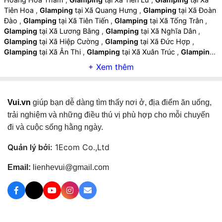
Tiên Hoa
,
Glamping
tại Xã Quang Hưng
,
Glamping
tại Xã Đoàn
Đào
,
Glamping
tại Xã Tiên Tiến
,
Glamping
tại Xã Tống Trân
,
Glamping
tại Xã Lương Bằng
,
Glamping
tại Xã Nghĩa Dân
,
Glamping
tại Xã Hiệp Cường
,
Glamping
tại Xã Đức Hợp
,
Glamping
tại Xã Ân Thi
,
Glamping
tại Xã Xuân Trúc
,
Glamping
tại Xã Phạm Ngũ Lão
,
Glamping
tại Xã Nguyễn Trãi
,
Glamping
tại Xã Hồng Quang
,
Glamping
tại Xã Khoái Châu
,
Glamping
tại
Xã Triệu Việt Vương
,
Glamping
tại Xã Việt Tiến
,
Glamping
tại
Xã Chí Minh
,
Glamping
tại Xã Châu Ninh
,
Glamping
tại Xã Yên
Vui.vn
giúp bạn dễ dàng tìm thấy nơi ở, địa điểm ăn uống,
Mỹ
,
Glamping
tại Xã Việt Yên
,
Glamping
tại Xã Hoàn Long
,
Glamping
tại Xã Nguyễn Văn Linh
,
Glamping
tại Xã Như Quỳnh
trải nghiệm và những điều thú vị phù hợp cho mỗi chuyến
,
Glamping
tại Xã Lạc Đạo
,
Glamping
tại Xã Đại Đồng
,
đi và cuộc sống hằng ngày.
Glamping
tại Xã Nghĩa Trụ
,
Glamping
tại Xã Phụng Công
,
Glamping
tại Xã Văn Giang
,
Glamping
tại Xã Mễ Sở
,
Glamping
Quản lý bởi:
1Ecom Co.,Ltd
tại Phường Thái Bình
,
Glamping
tại Phường Trần Lãm
,
Glamping
tại Phường Trần Hưng Đạo
,
Glamping
tại Phường Trà
Email:
lienhevui@gmail.com
Lý
,
Glamping
tại Phường Vũ Phúc
,
Glamping
tại Xã Thái Thụy
,
Glamping
tại Xã Đông Thụy Anh
,
Glamping
tại Xã Bắc Thụy
Anh
,
Glamping
tại Xã Thụy Anh
,
Glamping
tại Xã Nam Thụy
Anh
,
Glamping
tại Xã Bắc Thái Ninh
,
Glamping
tại Xã Thái Ninh
,
Glamping
tại Xã Đông Thái Ninh
,
Glamping
tại Xã Nam Thái