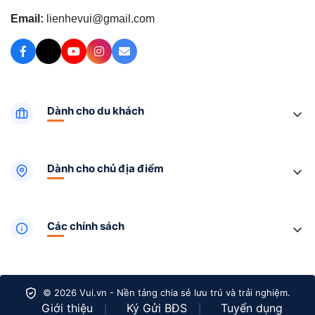
Email:
lienhevui@gmail.com
Dành cho du khách
Dành cho chủ địa điểm
Các chính sách
© 2026 Vui.vn - Nền tảng chia sẻ lưu trú và trải nghiệm.
Giới thiệu
Ký Gửi BĐS
Tuyển dụng
|
|