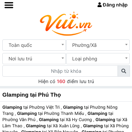
Đăng nhập
Toàn quốc
Phường/Xã
Nơi lưu trú
Loại phòng
Hiện có
160
điểm lưu trú
Glamping tại Phú Thọ
Glamping
tại Phường Việt Trì
,
Glamping
tại Phường Nông
Trang
,
Glamping
tại Phường Thanh Miếu
,
Glamping
tại
Phường Vân Phú
,
Glamping
tại Xã Hy Cương
,
Glamping
tại Xã
Lâm Thao
,
Glamping
tại Xã Xuân Lũng
,
Glamping
tại Xã Phùng
Nguyên
,
Glamping
tại Xã Bản Nguyên
,
Glamping
tại Phường