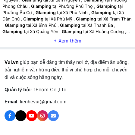
Phong Châu
,
Glamping
tại Phường Phú Thọ
,
Glamping
tại
Phường Âu Cơ
,
Glamping
tại Xã Phù Ninh
,
Glamping
tại Xã
Dân Chủ
,
Glamping
tại Xã Phú Mỹ
,
Glamping
tại Xã Trạm Thản
,
Glamping
tại Xã Bình Phú
,
Glamping
tại Xã Thanh Ba
,
Glamping
tại Xã Quảng Yên
,
Glamping
tại Xã Hoàng Cương
,
Glamping
tại Xã Đông Thành
,
Glamping
tại Xã Chí Tiên
,
Glamping
tại Xã Liên Minh
,
Glamping
tại Xã Đoan Hùng
,
Glamping
tại Xã Tây Cốc
,
Glamping
tại Xã Chân Mộng
,
Glamping
tại Xã Chí Đám
,
Glamping
tại Xã Bằng Luân
,
Vui.vn
giúp bạn dễ dàng tìm thấy nơi ở, địa điểm ăn uống,
Glamping
tại Xã Hạ Hòa
,
Glamping
tại Xã Đan Thượng
,
Glamping
tại Xã Yên Kỳ
,
Glamping
tại Xã Vĩnh Chân
,
Glamping
trải nghiệm và những điều thú vị phù hợp cho mỗi chuyến
tại Xã Văn Lang
,
Glamping
tại Xã Hiền Lương
,
Glamping
tại Xã
đi và cuộc sống hằng ngày.
Cẩm Khê
,
Glamping
tại Xã Phú Khê
,
Glamping
tại Xã Hùng Việt
,
Glamping
tại Xã Đồng Lương
,
Glamping
tại Xã Tiên Lương
,
Quản lý bởi:
1Ecom Co.,Ltd
Glamping
tại Xã Vân Bán
,
Glamping
tại Xã Tam Nông
,
Glamping
tại Xã Thọ Văn
,
Glamping
tại Xã Vạn Xuân
,
Email:
lienhevui@gmail.com
Glamping
tại Xã Hiền Quan
,
Glamping
tại Xã Thanh Thuỷ
,
Glamping
tại Xã Đào Xá
,
Glamping
tại Xã Tu Vũ
,
Glamping
tại
Xã Thanh Sơn
,
Glamping
tại Xã Võ Miếu
,
Glamping
tại Xã Văn
Miếu
,
Glamping
tại Xã Cự Đồng
,
Glamping
tại Xã Hương Cần
,
Glamping
tại Xã Yên Sơn
,
Glamping
tại Xã Khả Cửu
,
Glamping