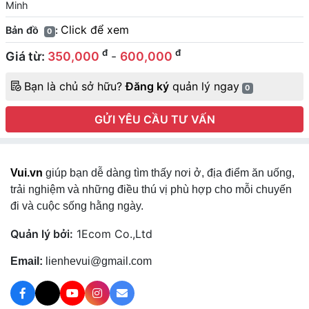
Minh
Click để xem
Bản đồ
:
0
đ
đ
Giá từ:
350,000
-
600,000
Bạn là chủ sở hữu?
Đăng ký
quản lý ngay
0
GỬI YÊU CẦU TƯ VẤN
Vui.vn
giúp bạn dễ dàng tìm thấy nơi ở, địa điểm ăn uống,
trải nghiệm và những điều thú vị phù hợp cho mỗi chuyến
đi và cuộc sống hằng ngày.
Quản lý bởi:
1Ecom Co.,Ltd
Email:
lienhevui@gmail.com