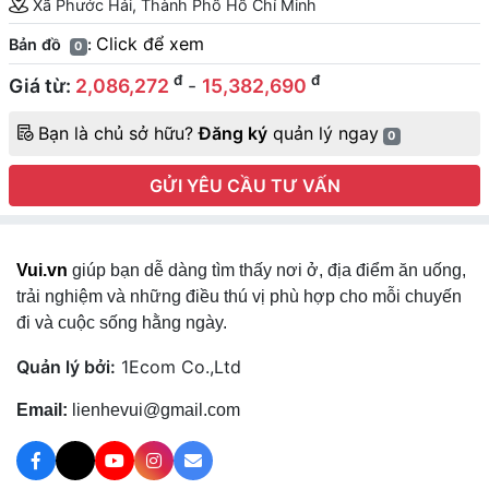
Xã Phước Hải, Thành Phố Hồ Chí Minh
Click để xem
Bản đồ
:
0
đ
đ
Giá từ:
2,086,272
-
15,382,690
Bạn là chủ sở hữu?
Đăng ký
quản lý ngay
0
GỬI YÊU CẦU TƯ VẤN
Vui.vn
giúp bạn dễ dàng tìm thấy nơi ở, địa điểm ăn uống,
trải nghiệm và những điều thú vị phù hợp cho mỗi chuyến
đi và cuộc sống hằng ngày.
Quản lý bởi:
1Ecom Co.,Ltd
Email:
lienhevui@gmail.com