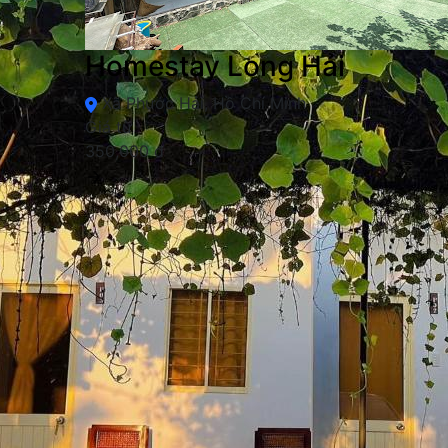
Homestay Long Hải
Xã Phước Hải, Hồ Chí Minh
Giá từ
350,000 đ