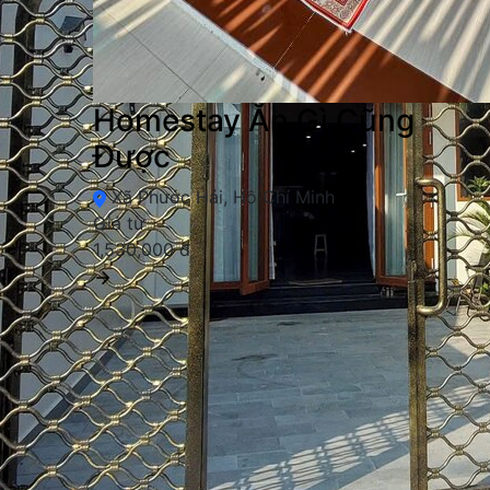
Homestay Ăn Gì Cũng
Được
Xã Phước Hải, Hồ Chí Minh
Giá từ
1,530,000 đ