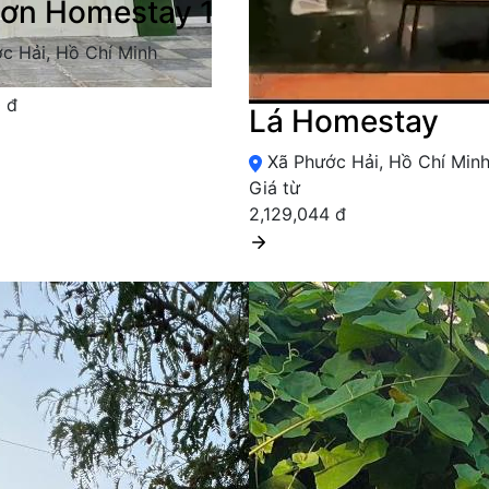
ơn Homestay 1
c Hải, Hồ Chí Minh
 đ
Lá Homestay
Xã Phước Hải, Hồ Chí Min
Giá từ
2,129,044 đ