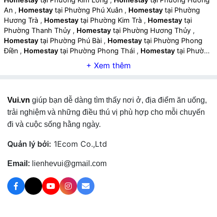
An
,
Homestay
tại Phường Phú Xuân
,
Homestay
tại Phường
Hương Trà
,
Homestay
tại Phường Kim Trà
,
Homestay
tại
Phường Thanh Thủy
,
Homestay
tại Phường Hương Thủy
,
Homestay
tại Phường Phú Bài
,
Homestay
tại Phường Phong
Điền
,
Homestay
tại Phường Phong Thái
,
Homestay
tại Phường
Phong Dinh
,
Homestay
tại Phường Phong Phú
,
Homestay
tại
Phường Phong Quảng
,
Homestay
tại Xã Đan Điền
,
Homestay
tại Xã Quảng Điền
,
Homestay
tại Xã Phú Vinh
,
Homestay
tại Xã
Phú Hồ
,
Homestay
tại Xã Phú Vang
,
Homestay
tại Xã Vinh Lộc
Vui.vn
giúp bạn dễ dàng tìm thấy nơi ở, địa điểm ăn uống,
,
Homestay
tại Xã Hưng Lộc
,
Homestay
tại Xã Lộc An
,
Homestay
tại Xã Phú Lộc
,
Homestay
tại Xã Chân Mây – Lăng
trải nghiệm và những điều thú vị phù hợp cho mỗi chuyến
Cô
,
Homestay
tại Xã Long Quảng
,
Homestay
tại Xã Nam Đông
đi và cuộc sống hằng ngày.
,
Homestay
tại Xã Khe Tre
,
Homestay
tại Xã Bình Điền
,
Homestay
tại Xã A Lưới 1
,
Homestay
tại Xã A Lưới 2
,
Quản lý bởi:
1Ecom Co.,Ltd
Homestay
tại Xã A Lưới 3
,
Homestay
tại Xã A Lưới 4
,
Homestay
tại Xã A Lưới 5
,
Homestay
tại Phường Dương Nỗ
,
Email:
lienhevui@gmail.com