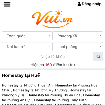
Đăng nhập
Toàn quốc
Phường/Xã
Nơi lưu trú
Loại phòng
Hiện có
160
điểm lưu trú
Homestay tại Huế
Homestay
tại Phường Thuận An
,
Homestay
tại Phường Hóa
Châu
,
Homestay
tại Phường Mỹ Thượng
,
Homestay
tại
Phường Vỹ Dạ
,
Homestay
tại Phường Thuận Hóa
,
Homestay
tại Phường An Cựu
,
Homestay
tại Phường Thủy Xuân
,
Homestay
tại Phường Kim Long
,
Homestay
tại Phường Hương