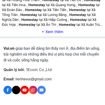
tại Xã Tiên Hoa
,
Homestay
tại Xã Quang Hưng
,
Homestay
tại
Xã Đoàn Đào
,
Homestay
tại Xã Tiên Tiến
,
Homestay
tại Xã
Tống Trân
,
Homestay
tại Xã Lương Bằng
,
Homestay
tại Xã
Nghĩa Dân
,
Homestay
tại Xã Hiệp Cường
,
Homestay
tại Xã
Đức Hợp
,
Homestay
tại Xã Ân Thi
,
Homestay
tại Xã Xuân Trúc
,
Homestay
tại Xã Phạm Ngũ Lão
,
Homestay
tại Xã Nguyễn Trãi
,
Homestay
tại Xã Hồng Quang
,
Homestay
tại Xã Khoái Châu
,
Homestay
tại Xã Triệu Việt Vương
,
Homestay
tại Xã Việt Tiến
,
Homestay
tại Xã Chí Minh
,
Homestay
tại Xã Châu Ninh
,
Vui.vn
giúp bạn dễ dàng tìm thấy nơi ở, địa điểm ăn uống,
Homestay
tại Xã Yên Mỹ
,
Homestay
tại Xã Việt Yên
,
Homestay
tại Xã Hoàn Long
,
Homestay
tại Xã Nguyễn Văn Linh
,
trải nghiệm và những điều thú vị phù hợp cho mỗi chuyến
Homestay
tại Xã Như Quỳnh
,
Homestay
tại Xã Lạc Đạo
,
đi và cuộc sống hằng ngày.
Homestay
tại Xã Đại Đồng
,
Homestay
tại Xã Nghĩa Trụ
,
Homestay
tại Xã Phụng Công
,
Homestay
tại Xã Văn Giang
,
Quản lý bởi:
1Ecom Co.,Ltd
Homestay
tại Xã Mễ Sở
,
Homestay
tại Phường Thái Bình
,
Homestay
tại Phường Trần Lãm
,
Homestay
tại Phường Trần
Email:
lienhevui@gmail.com
Hưng Đạo
,
Homestay
tại Phường Trà Lý
,
Homestay
tại Phường
Vũ Phúc
,
Homestay
tại Xã Thái Thụy
,
Homestay
tại Xã Đông
Thụy Anh
,
Homestay
tại Xã Bắc Thụy Anh
,
Homestay
tại Xã
Thụy Anh
,
Homestay
tại Xã Nam Thụy Anh
,
Homestay
tại Xã
Bắc Thái Ninh
,
Homestay
tại Xã Thái Ninh
,
Homestay
tại Xã