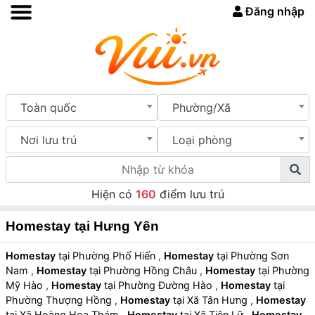
Đăng nhập
Toàn quốc
Phường/Xã
Nơi lưu trú
Loại phòng
Hiện có
160
điểm lưu trú
Homestay tại Hưng Yên
Homestay
tại Phường Phố Hiến
,
Homestay
tại Phường Sơn
Nam
,
Homestay
tại Phường Hồng Châu
,
Homestay
tại Phường
Mỹ Hào
,
Homestay
tại Phường Đường Hào
,
Homestay
tại
Phường Thượng Hồng
,
Homestay
tại Xã Tân Hưng
,
Homestay
tại Xã Hoàng Hoa Thám
,
Homestay
tại Xã Tiên Lữ
,
Homestay