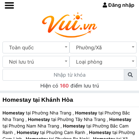
Đăng nhập
Toàn quốc
Phường/Xã
Nơi lưu trú
Loại phòng
Hiện có
160
điểm lưu trú
Homestay tại Khánh Hòa
Homestay
tại Phường Nha Trang
,
Homestay
tại Phường Bắc
Nha Trang
,
Homestay
tại Phường Tây Nha Trang
,
Homestay
tại Phường Nam Nha Trang
,
Homestay
tại Phường Bắc Cam
Ranh
,
Homestay
tại Phường Cam Ranh
,
Homestay
tại Phường
Cam Linh
,
Homestay
tại Phường Ba Ngòi
,
Homestay
tại Xã