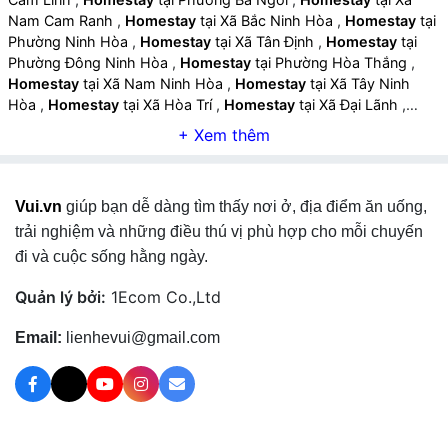
Nam Cam Ranh
,
Homestay
tại Xã Bắc Ninh Hòa
,
Homestay
tại
Phường Ninh Hòa
,
Homestay
tại Xã Tân Định
,
Homestay
tại
Phường Đông Ninh Hòa
,
Homestay
tại Phường Hòa Thắng
,
Homestay
tại Xã Nam Ninh Hòa
,
Homestay
tại Xã Tây Ninh
Hòa
,
Homestay
tại Xã Hòa Trí
,
Homestay
tại Xã Đại Lãnh
,
Homestay
tại Xã Tu Bông
,
Homestay
tại Xã Vạn Thắng
,
Homestay
tại Xã Vạn Ninh
,
Homestay
tại Xã Vạn Hưng
,
Homestay
tại Xã Diên Khánh
,
Homestay
tại Xã Diên Lạc
,
Homestay
tại Xã Diên Điền
,
Homestay
tại Xã Diên Lâm
,
Vui.vn
giúp bạn dễ dàng tìm thấy nơi ở, địa điểm ăn uống,
Homestay
tại Xã Diên Thọ
,
Homestay
tại Xã Suối Hiệp
,
Homestay
tại Xã Cam Lâm
,
Homestay
tại Xã Suối Dầu
,
trải nghiệm và những điều thú vị phù hợp cho mỗi chuyến
Homestay
tại Xã Cam Hiệp
,
Homestay
tại Xã Cam An
,
đi và cuộc sống hằng ngày.
Homestay
tại Xã Bắc Khánh Vĩnh
,
Homestay
tại Xã Trung
Khánh Vĩnh
,
Homestay
tại Xã Tây Khánh Vĩnh
,
Homestay
tại
Quản lý bởi:
1Ecom Co.,Ltd
Xã Nam Khánh Vĩnh
,
Homestay
tại Xã Khánh Vĩnh
,
Homestay
tại Xã Khánh Sơn
,
Homestay
tại Xã Tây Khánh Sơn
,
Homestay
Email:
lienhevui@gmail.com
tại Xã Đông Khánh Sơn
,
Homestay
tại Đặc khu Trường Sa
,
Homestay
tại Phường Phan Rang
,
Homestay
tại Phường Đông
Hải
,
Homestay
tại Phường Ninh Chử
,
Homestay
tại Phường
Bảo An
,
Homestay
tại Phường Đô Vinh
,
Homestay
tại Xã Ninh
Phước
,
Homestay
tại Xã Phước Hữu
,
Homestay
tại Xã Phước