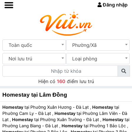
Đăng nhập
Toàn quốc
Phường/Xã
Nơi lưu trú
Loại phòng
Hiện có
160
điểm lưu trú
Homestay tại Lâm Đồng
Homestay
tại Phường Xuân Hương - Đà Lạt
,
Homestay
tại
Phường Cam Ly - Đà Lạt
,
Homestay
tại Phường Lâm Viên - Đà
Lạt
,
Homestay
tại Phường Xuân Trường - Đà Lạt
,
Homestay
tại
Phường Lang Biang - Đà Lạt
,
Homestay
tại Phường 1 Bảo Lộc
,
Homestay
tại Phường 2 Bảo Lộc
,
Homestay
tại Phường 3 Bảo