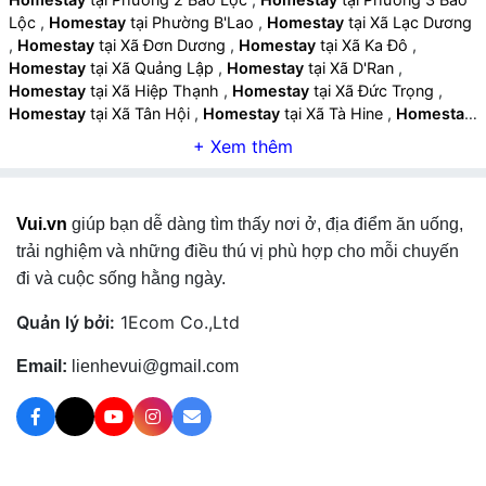
Lộc
,
Homestay
tại Phường B'Lao
,
Homestay
tại Xã Lạc Dương
,
Homestay
tại Xã Đơn Dương
,
Homestay
tại Xã Ka Đô
,
Homestay
tại Xã Quảng Lập
,
Homestay
tại Xã D'Ran
,
Homestay
tại Xã Hiệp Thạnh
,
Homestay
tại Xã Đức Trọng
,
Homestay
tại Xã Tân Hội
,
Homestay
tại Xã Tà Hine
,
Homestay
tại Xã Tà Năng
,
Homestay
tại Xã Đinh Văn Lâm Hà
,
Homestay
tại Xã Phú Sơn Lâm Hà
,
Homestay
tại Xã Nam Hà Lâm Hà
,
Homestay
tại Xã Nam Ban Lâm Hà
,
Homestay
tại Xã Tân Hà
Lâm Hà
,
Homestay
tại Xã Phúc Thọ Lâm Hà
,
Homestay
tại Xã
Vui.vn
giúp bạn dễ dàng tìm thấy nơi ở, địa điểm ăn uống,
Đam Rông 1
,
Homestay
tại Xã Đam Rông 2
,
Homestay
tại Xã
Đam Rông 3
,
Homestay
tại Xã Đam Rông 4
,
Homestay
tại Xã
trải nghiệm và những điều thú vị phù hợp cho mỗi chuyến
Di Linh
,
Homestay
tại Xã Hòa Ninh
,
Homestay
tại Xã Hòa Bắc
,
đi và cuộc sống hằng ngày.
Homestay
tại Xã Đinh Trang Thượng
,
Homestay
tại Xã Bảo
Thuận
,
Homestay
tại Xã Sơn Điền
,
Homestay
tại Xã Gia Hiệp
,
Quản lý bởi:
1Ecom Co.,Ltd
Homestay
tại Xã Bảo Lâm 1
,
Homestay
tại Xã Bảo Lâm 2
,
Homestay
tại Xã Bảo Lâm 3
,
Homestay
tại Xã Bảo Lâm 4
,
Email:
lienhevui@gmail.com
Homestay
tại Xã Bảo Lâm 5
,
Homestay
tại Xã Đạ Huoai
,
Homestay
tại Xã Đạ Huoai 2
,
Homestay
tại Xã Đạ Huoai 3
,
Homestay
tại Xã Đạ Tẻh
,
Homestay
tại Xã Đạ Tẻh 2
,
Homestay
tại Xã Đạ Tẻh 3
,
Homestay
tại Xã Cát Tiên
,
Homestay
tại Xã Cát Tiên 2
,
Homestay
tại Xã Cát Tiên 3
,