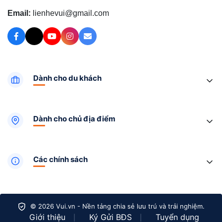
Email:
lienhevui@gmail.com
Dành cho du khách
Dành cho chủ địa điểm
Các chính sách
© 2026 Vui.vn - Nền tảng chia sẻ lưu trú và trải nghiệm.
Giới thiệu
Ký Gửi BĐS
Tuyển dụng
|
|