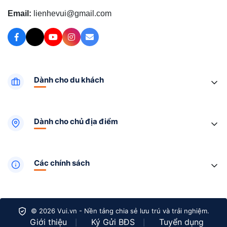
Email:
lienhevui@gmail.com
Dành cho du khách
Dành cho chủ địa điểm
Các chính sách
© 2026 Vui.vn - Nền tảng chia sẻ lưu trú và trải nghiệm.
Giới thiệu
Ký Gửi BĐS
Tuyển dụng
|
|