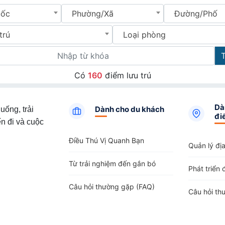
uốc
Phường/Xã
Đường/Phố
trú
Loại phòng
Có
160
điểm lưu trú
Dà
Dành cho du khách
uống, trải
đi
n đi và cuộc
Điều Thú Vị Quanh Bạn
Quản lý đị
Từ trải nghiệm đến gắn bó
Phát triển 
Câu hỏi thường gặp (FAQ)
Câu hỏi th