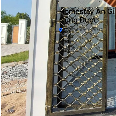
Homestay Ăn Gì
Cũng Được
Xã Phước Hải, Hồ Chí
Minh
Giá từ
1,530,000 đ