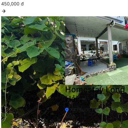
450,000 đ
Homestay Long
Hải
Xã Phước Hải, Hồ Chí
Minh
Giá từ