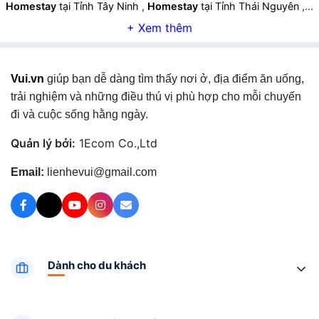
Homestay
tại Tỉnh Tây Ninh
,
Homestay
tại Tỉnh Thái Nguyên
,
Homestay
tại Tỉnh Lào Cai
,
Homestay
tại Tỉnh Quảng Ngãi
,
Homestay
tại Tỉnh Cà Mau
,
Homestay
tại Tỉnh Vĩnh Long
,
Homestay
tại Tỉnh Ninh Bình
,
Homestay
tại Tỉnh Phú Thọ
,
Homestay
tại Tỉnh Hà Tĩnh
,
Homestay
tại Tỉnh Đồng Tháp
,
Vui.vn
giúp bạn dễ dàng tìm thấy nơi ở, địa điểm ăn uống,
Homestay
tại Tỉnh Quảng Trị
,
Homestay
tại Tỉnh Sơn La
,
Homestay
tại Tỉnh Tuyên Quang
,
Homestay
tại Tỉnh Điện Biên
,
trải nghiệm và những điều thú vị phù hợp cho mỗi chuyến
Homestay
tại Tỉnh Lai Châu
,
Homestay
tại Tỉnh Lạng Sơn
,
đi và cuộc sống hằng ngày.
Homestay
tại Tỉnh Cao Bằng
,
Quản lý bởi:
1Ecom Co.,Ltd
Email:
lienhevui@gmail.com
Dành cho du khách