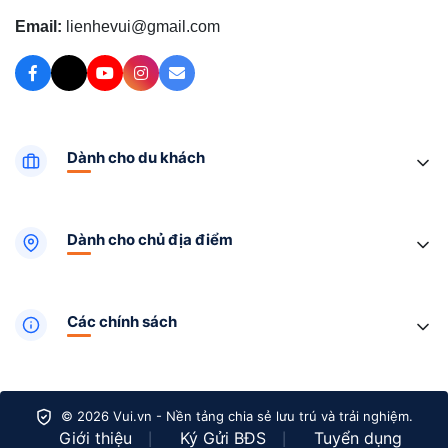
Email:
lienhevui@gmail.com
Dành cho du khách
Dành cho chủ địa điểm
Các chính sách
© 2026 Vui.vn - Nền tảng chia sẻ lưu trú và trải nghiệm.
Giới thiệu
Ký Gửi BĐS
Tuyển dụng
|
|